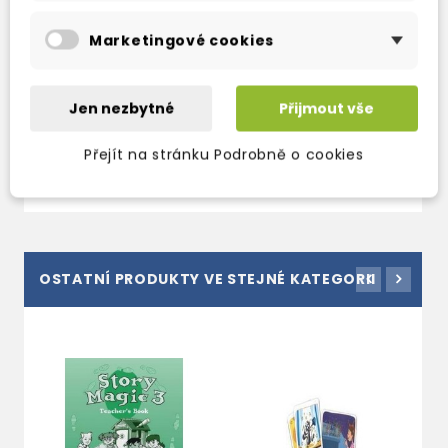
Marketingové cookies
STORY MAGIC 4
STORY MAGIC 4
PUPIL'S BOOK
TEACHER'S BOOK
Jen nezbytné
Přijmout vše
3-5 dní
3-5 dní
366 Kč
650 Kč
430 Kč
-15%
765 Kč
-15%
Přejít na stránku Podrobně o cookies
OSTATNÍ PRODUKTY VE STEJNÉ KATEGORII