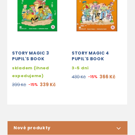
STORY MAGIC 3
STORY MAGIC 4
S
PUPIL'S BOOK
PUPIL'S BOOK
T
skladem (ihned
3-5 dní
s
expedujeme)
e
366 Kč
430 Kč
-15%
339 Kč
399 Kč
-15%
7
Nové produkty