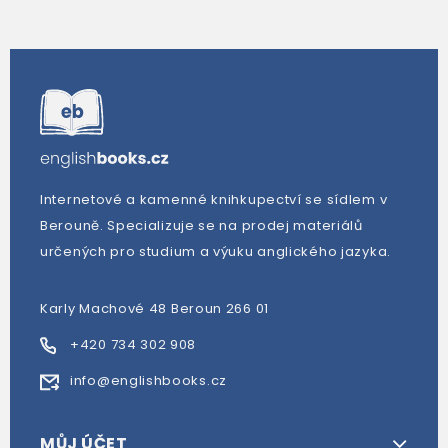
Internetové a kamenné knihkupectví se sídlem v
Berouně. Specializuje se na prodej materiálů
určených pro studium a výuku anglického jazyka.
Karly Machové 48 Beroun 266 01
+420 734 302 908
info@englishbooks.cz
MŮJ ÚČET