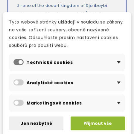
throne of the desert kingdom of Djelibeybi
rather earlier than he expected (his father
wasn’t too happy about it either), but that was
Tyto webové stránky ukládají v souladu se zákony
only the beginning of his problems...
na vaše zařízení soubory, obecně nazývané
cookies. Odsouhlaste prosím nastavení cookies
souborů pro použití webu.
Technické cookies
TAKÉ DOPORUČUJEME
Analytické cookies
Marketingové cookies
Jen nezbytné
Přijmout vše