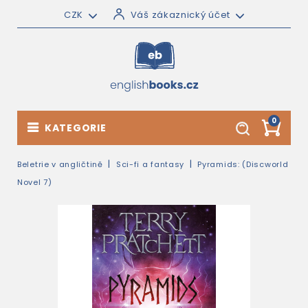
CZK
Váš zákaznický účet
0
KATEGORIE
Beletrie v angličtině
Sci-fi a fantasy
Pyramids: (Discworld
Novel 7)