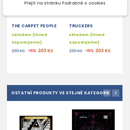
Přejít na stránku Podrobně o cookies
THE CARPET PEOPLE
TRUCKERS
M
(
skladem (ihned
skladem (ihned
1
expedujeme)
expedujeme)
3
203 Kč
203 Kč
239 Kč
-15%
239 Kč
-15%
2
OSTATNÍ PRODUKTY VE STEJNÉ KATEGORII