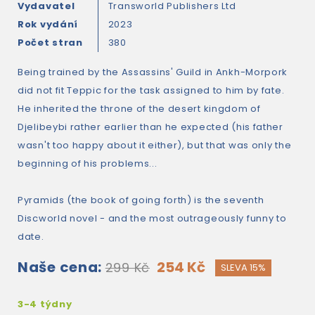
Vydavatel
Transworld Publishers Ltd
Rok vydání
2023
Počet stran
380
Being trained by the Assassins' Guild in Ankh-Morpork
did not fit Teppic for the task assigned to him by fate.
He inherited the throne of the desert kingdom of
Djelibeybi rather earlier than he expected (his father
wasn't too happy about it either), but that was only the
beginning of his problems...
Pyramids (the book of going forth) is the seventh
Discworld novel - and the most outrageously funny to
date.
Naše cena:
254 Kč
299 Kč
SLEVA 15%
3-4 týdny