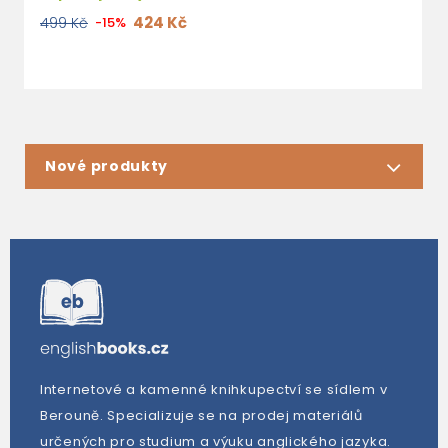
2
424 Kč
499 Kč
-15%
Nové produkty
Internetové a kamenné knihkupectví se sídlem v
Berouně. Specializuje se na prodej materiálů
určených pro studium a výuku anglického jazyka.