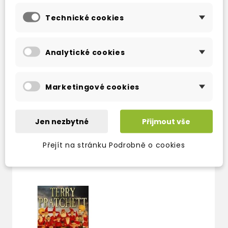
Technické cookies
Analytické cookies
THIEF OF TIME:
Marketingové cookies
(DISCWORLD NOVEL
26)
3-4 týdny
Jen nezbytné
Přijmout vše
254 Kč
299 Kč
-15%
Přejít na stránku Podrobně o cookies