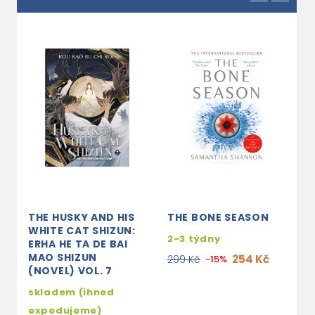
THE HUSKY AND HIS
THE BONE SEASON
R
WHITE CAT SHIZUN:
O
2-3 týdny
ERHA HE TA DE BAI
F
MAO SHIZUN
N
254 Kč
299 Kč
-15%
(NOVEL) VOL. 7
s
skladem (ihned
e
expedujeme)