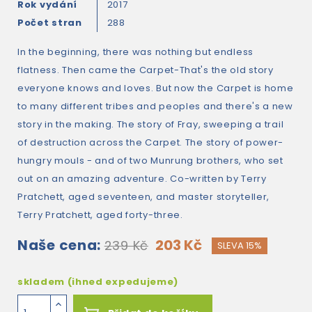
Rok vydání
2017
Počet stran
288
In the beginning, there was nothing but endless
flatness. Then came the Carpet-That's the old story
everyone knows and loves. But now the Carpet is home
to many different tribes and peoples and there's a new
story in the making. The story of Fray, sweeping a trail
of destruction across the Carpet. The story of power-
hungry mouls - and of two Munrung brothers, who set
out on an amazing adventure. Co-written by Terry
Pratchett, aged seventeen, and master storyteller,
Terry Pratchett, aged forty-three.
Naše cena:
203 Kč
239 Kč
SLEVA 15%
skladem (ihned expedujeme)