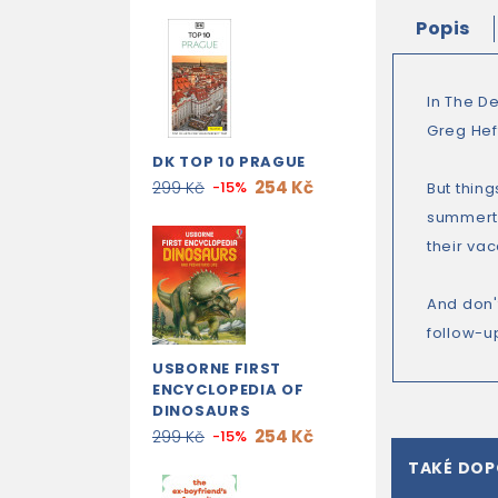
Popis
In The De
Greg Heff
DK TOP 10 PRAGUE
254 Kč
299 Kč
-15%
But thin
summerti
their vac
And don'
follow-up
USBORNE FIRST
ENCYCLOPEDIA OF
DINOSAURS
254 Kč
299 Kč
-15%
TAKÉ DO