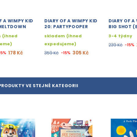
F A WIMPY KID
DIARY OF A WIMPY KID
DIARY OF A
E MELTDOWN
20: PARTYPOOPER
BIG SHOT (
 (ihned
skladem (ihned
3-4 týdny
jeme)
expedujeme)
239 Kč
-15%
178 Kč
305 Kč
15%
359 Kč
-15%
PRODUKTY VE STEJNÉ KATEGORII