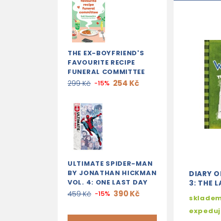
THE EX-BOYFRIEND'S
FAVOURITE RECIPE
FUNERAL COMMITTEE
254 Kč
299 Kč
-15%
ULTIMATE SPIDER-MAN
BY JONATHAN HICKMAN
DIARY O
VOL. 4: ONE LAST DAY
3: THE 
390 Kč
459 Kč
-15%
skladem
expedu