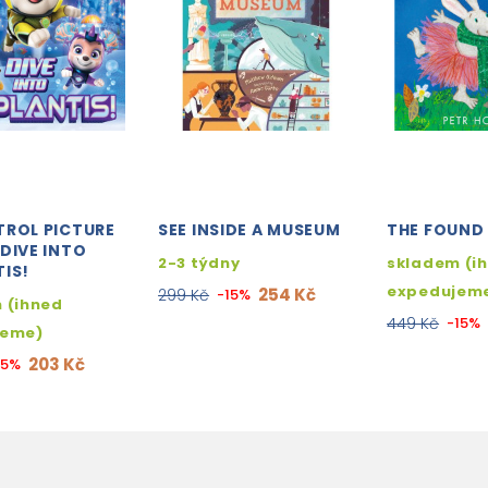
TROL PICTURE
SEE INSIDE A MUSEUM
THE FOUND
DIVE INTO
2-3 týdny
skladem (i
IS!
expedujem
254 Kč
299 Kč
-15%
 (ihned
449 Kč
-15%
jeme)
203 Kč
15%