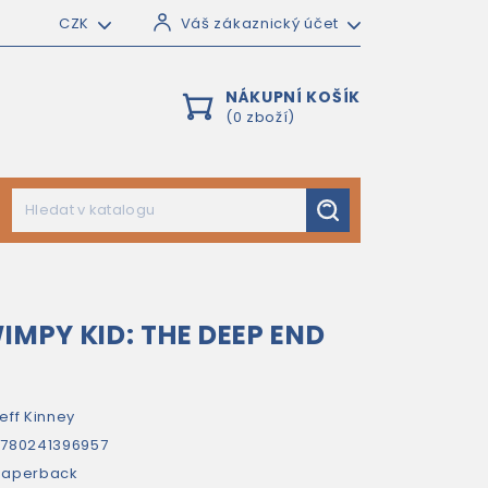
CZK
Váš zákaznický účet
NÁKUPNÍ KOŠÍK
(0 zboží)
IMPY KID: THE DEEP END
eff Kinney
780241396957
paperback