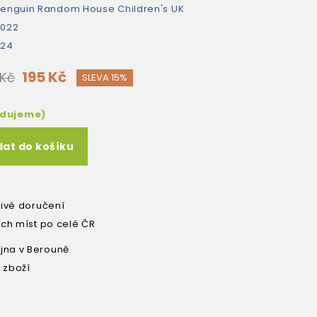
enguin Random House Children's UK
2022
224
195 Kč
 Kč
SLEVA 15%
edujeme)
dat do košíku
livé doručení
ích míst po celé ČR
na v Berouně
 zboží