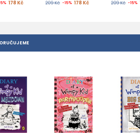
178 Kč
178 Kč
15%
209 Kč
-15%
209 Kč
-15%
PORUČUJEME