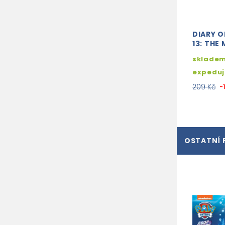
DIARY O
13: TH
skladem
expedu
209 Kč
-
OSTATNÍ 