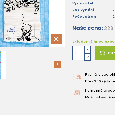
Vydavatel
P
Rok vydání
Počet stran
Naše cena:
229
skladem (ihned exp
Při
Rychlé a spoleh
Přes 300 výdejn
Kamenná prodej
Možnost výměny