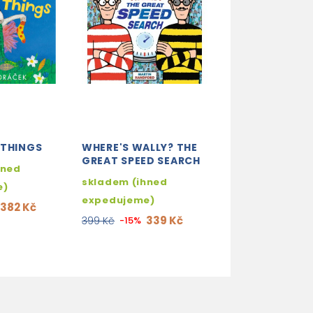
 THINGS
WHERE'S WALLY? THE
USBORNE: 1000
GREAT SPEED SEARCH
THINGS TO EA
hned
skladem (ihned
3-4 týdny
e)
expedujeme)
254
299 Kč
-15%
382 Kč
339 Kč
399 Kč
-15%