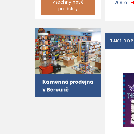
Všechny nové
209 Kč
-
produkty
TAKÉ DO