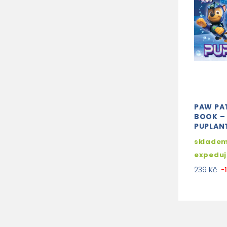
PAW PA
BOOK – 
PUPLANT
skladem
expedu
239 Kč
-