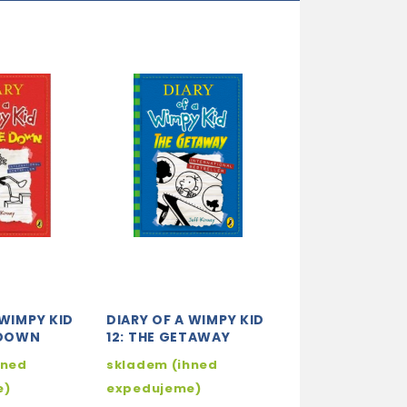
 WIMPY KID
DIARY OF A WIMPY KID
DIARY OF A WI
 DOWN
12: THE GETAWAY
13: THE MELT
hned
skladem (ihned
skladem (ihne
e)
expedujeme)
expedujeme)