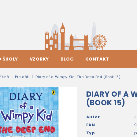
O ŠKOLY
VZORKY
BLOG
KONTAKT
ičtině
Pro děti
Diary of a Wimpy Kid: The Deep End (Book 15)
DIARY OF A W
(BOOK 15)
Autor
J
EAN
9
Typ