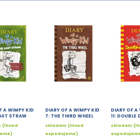
F A WIMPY KID
DIARY OF A WIMPY KID
DIARY OF A
LAST STRAW
7: THE THIRD WHEEL
11: DOUBLE
 (ihned
skladem (ihned
skladem (i
jeme)
expedujeme)
expedujem