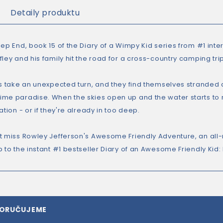
Detaily produktu
ep End, book 15 of the Diary of a Wimpy Kid series from #1 inter
ley and his family hit the road for a cross-country camping trip
gs take an unexpected turn, and they find themselves stranded a
me paradise. When the skies open up and the water starts to ri
ation - or if they're already in too deep.
t miss Rowley Jefferson's Awesome Friendly Adventure, an all-
 to the instant #1 bestseller Diary of an Awesome Friendly Kid:
PORUČUJEME