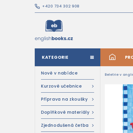
+420 734 302 908
KATEGORIE
#
PR
Nově v nabídce
Beletrie v angl
Kurzové učebnice
Příprava na zkoušky
Doplňkové materiály
Zjednodušená četba