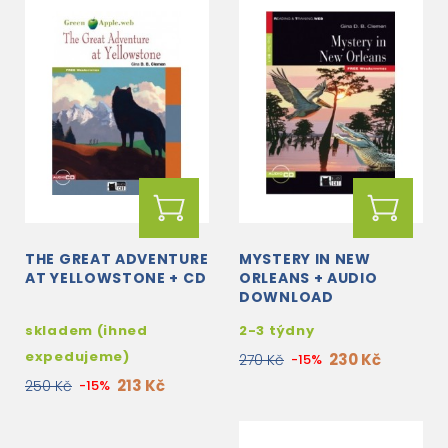
THE GREAT ADVENTURE
MYSTERY IN NEW
AT YELLOWSTONE + CD
ORLEANS + AUDIO
DOWNLOAD
skladem (ihned
2-3 týdny
expedujeme)
230 Kč
270 Kč
-15%
213 Kč
250 Kč
-15%