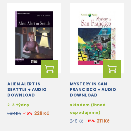
ALIEN ALERT IN
MYSTERY IN SAN
SEATTLE + AUDIO
FRANCISCO + AUDIO
DOWNLOAD
DOWNLOAD
2-3 týdny
skladem (ihned
expedujeme)
228 Kč
268 Kč
-15%
211 Kč
248 Kč
-15%