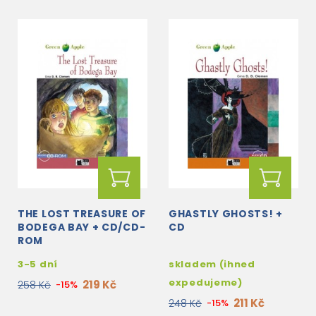
THE LOST TREASURE OF
GHASTLY GHOSTS! +
BODEGA BAY + CD/CD-
CD
ROM
3-5 dní
skladem (ihned
expedujeme)
219 Kč
258 Kč
-15%
211 Kč
248 Kč
-15%