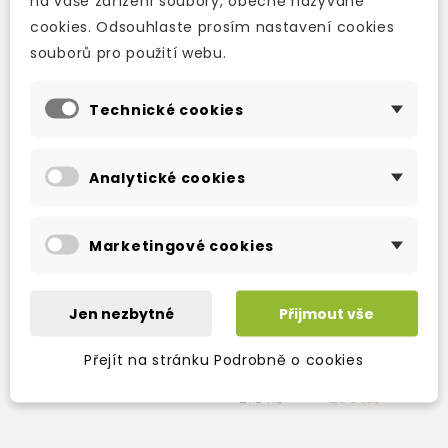
na vaše zařízení soubory, obecně nazývané
cookies. Odsouhlaste prosím nastavení cookies
souborů pro použití webu.
Technické cookies
Analytické cookies
Marketingové cookies
MURDER AT COYOTE
CANYON + CD-ROM
Jen nezbytné
Přijmout vše
skladem (ihned
Přejít na stránku Podrobně o cookies
expedujeme)
230 Kč
270 Kč
-15%