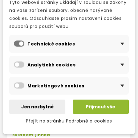
Tyto webové stránky ukládají v souladu se zákony
TAKÉ DOPORUČUJEME
na vaše zařízení soubory, obecně nazývané
cookies. Odsouhlaste prosím nastavení cookies
souborů pro použití webu.
Technické cookies
Analytické cookies
Marketingové cookies
Jen nezbytné
Přijmout vše
TEEN ELI READERS
TEEN ELI READERS
T
STAGE 3 ROBIN
STAGE 3 LITTLE
S
HOOD WITH AUDIO
WOMEN +
V
Přejít na stránku Podrobně o cookies
DOWNLOAD
DOWNLOADABLE
D
MULTIMEDIA
M
skladem (ihned