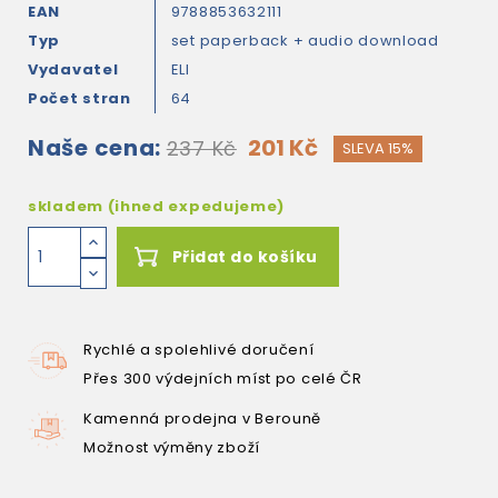
EAN
9788853632111
Typ
set paperback + audio download
Vydavatel
ELI
Počet stran
64
Naše cena:
201 Kč
237 Kč
SLEVA 15%
skladem (ihned expedujeme)
Přidat do košíku
Rychlé a spolehlivé doručení
Přes 300 výdejních míst po celé ČR
Kamenná prodejna v Berouně
Možnost výměny zboží