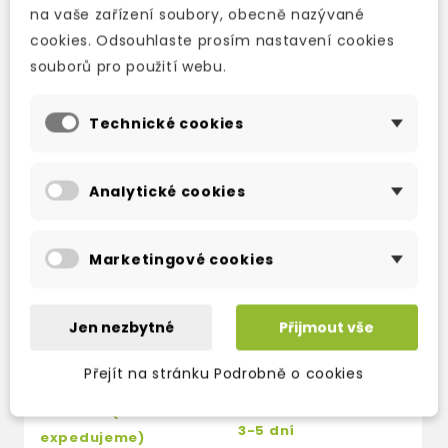
TAKÉ DOPORUČUJEME
na vaše zařízení soubory, obecně nazývané
cookies. Odsouhlaste prosím nastavení cookies
souborů pro použití webu.
Technické cookies
Analytické cookies
Marketingové cookies
TEEN ELI READERS
TEEN ELI READERS
T
Jen nezbytné
Přijmout vše
STAGE 3 ROBIN
STAGE 3 LITTLE
S
HOOD WITH AUDIO
WOMEN +
V
Přejít na stránku Podrobně o cookies
DOWNLOAD
DOWNLOADABLE
D
MULTIMEDIA
M
skladem (ihned
3-5 dní
3
expedujeme)