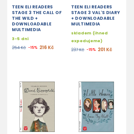
TEEN ELI READERS
TEEN ELI READERS
STAGE 3 THE CALL OF
STAGE 3 VAL'S DIARY
THE WILD +
+ DOWNLOADABLE
DOWNLOADABLE
MULTIMEDIA
MULTIMEDIA
skladem (ihned
3-5 dní
expedujeme)
216 Kč
254 Kč
-15%
201 Kč
237 Kč
-15%