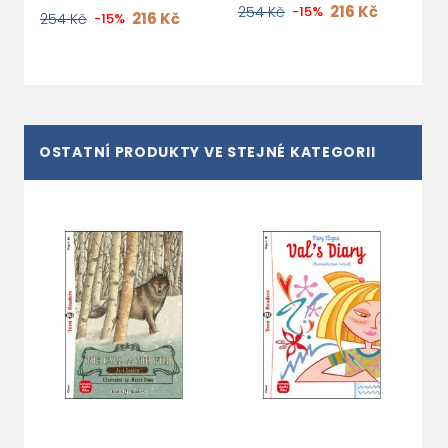
216 Kč
254 Kč
-15%
2
216 Kč
254 Kč
-15%
OSTATNÍ PRODUKTY VE STEJNÉ KATEGORII