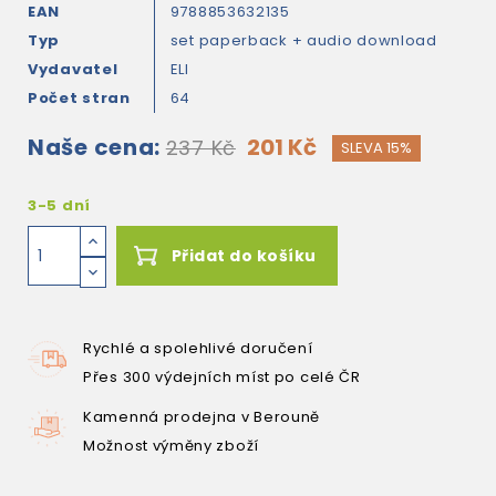
EAN
9788853632135
Typ
set paperback + audio download
Vydavatel
ELI
Počet stran
64
Naše cena:
201 Kč
237 Kč
SLEVA 15%
3-5 dní
Přidat do košíku
Rychlé a spolehlivé doručení
Přes 300 výdejních míst po celé ČR
Kamenná prodejna v Berouně
Možnost výměny zboží