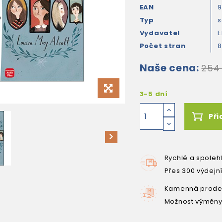
EAN
9
Typ
s
Vydavatel
E
Počet stran
Naše cena:
254
3-5 dní
Při
Rychlé a spoleh
Přes 300 výdejn
Kamenná prodej
Možnost výměny