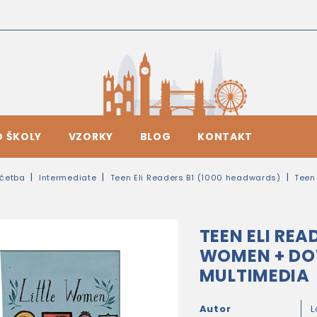
O ŠKOLY
VZORKY
BLOG
KONTAKT
četba
Intermediate
Teen Eli Readers B1 (1000 headwards)
Teen
TEEN ELI REA
WOMEN + D
MULTIMEDIA
Autor
L