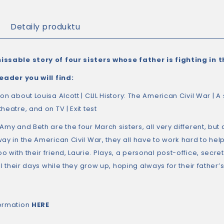
Detaily produktu
ssable story of four sisters whose father is fighting in 
Reader you will find:
on about Louisa Alcott | CLIL History: The American Civil War | 
heatre, and on TV | Exit test
Amy and Beth are the four March sisters, all very different, but 
ay in the American Civil War, they all have to work hard to help
 with their friend, Laurie. Plays, a personal post-office, secre
ill their days while they grow up, hoping always for their father’s
ormation
HERE