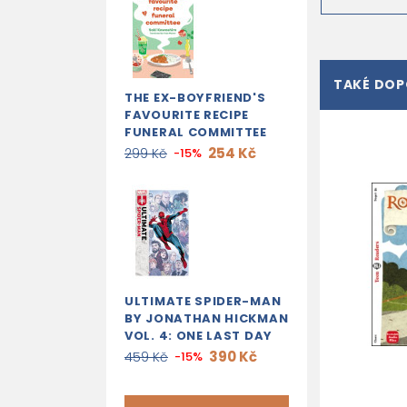
TAKÉ DO
THE EX-BOYFRIEND'S
FAVOURITE RECIPE
FUNERAL COMMITTEE
254 Kč
299 Kč
-15%
ULTIMATE SPIDER-MAN
BY JONATHAN HICKMAN
VOL. 4: ONE LAST DAY
390 Kč
459 Kč
-15%