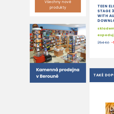
Všechny nové
TEEN EL
produkty
STAGE 
WITH A
DOWNL
skladem
expedu
254 Kč
-
TAKÉ DO