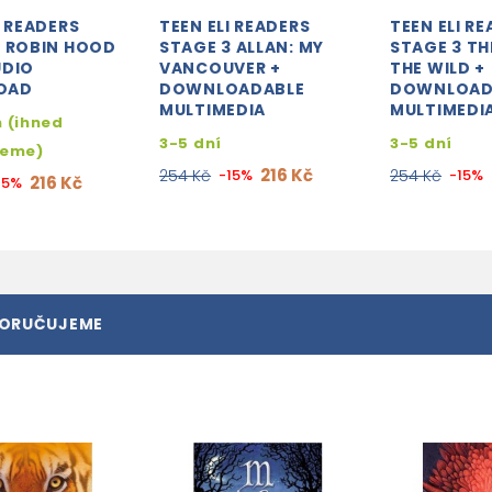
I READERS
TEEN ELI READERS
TEEN ELI R
3 ROBIN HOOD
STAGE 3 ALLAN: MY
STAGE 3 TH
UDIO
VANCOUVER +
THE WILD +
OAD
DOWNLOADABLE
DOWNLOAD
MULTIMEDIA
MULTIMEDI
 (ihned
3-5 dní
3-5 dní
jeme)
216 Kč
254 Kč
-15%
254 Kč
-15%
216 Kč
15%
PORUČUJEME