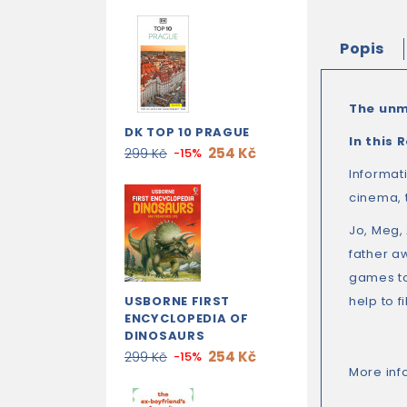
Popis
The unmi
DK TOP 10 PRAGUE
In this 
254 Kč
299 Kč
-15%
Informati
cinema, t
Jo, Meg, 
father aw
games too
USBORNE FIRST
help to f
ENCYCLOPEDIA OF
DINOSAURS
254 Kč
299 Kč
-15%
More inf