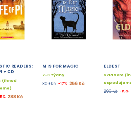
STIC READERS:
M IS FOR MAGIC
ELDEST
PI + CD
2-3 týdny
skladem (i
 (ihned
expedujem
256 Kč
309 Kč
-17%
jeme)
299 Kč
-15%
288 Kč
15%