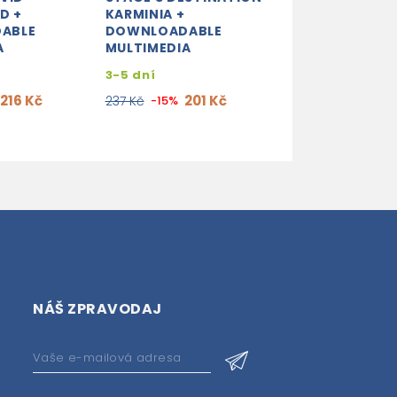
D +
KARMINIA +
ABLE
DOWNLOADABLE
A
MULTIMEDIA
3-5 dní
216 Kč
201 Kč
237 Kč
-15%
NÁŠ ZPRAVODAJ