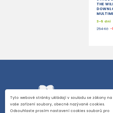
THE WIL
DOWNL
MULTIM
3-5 dní
254 Kč
-
Tyto webové stránky ukládají v souladu se zákony na
vaše zařízení soubory, obecně nazývané cookies.
Odsouhlaste prosím nastavení cookies souborů pro
Internetové a kamenné knihkupectví se