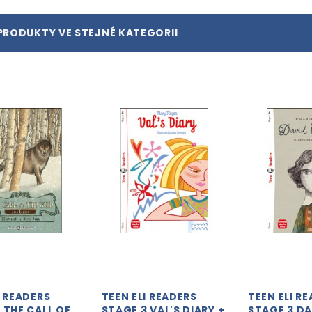
PRODUKTY VE STEJNÉ KATEGORII
I READERS
TEEN ELI READERS
TEEN ELI R
 THE CALL OF
STAGE 3 VAL'S DIARY +
STAGE 3 DA