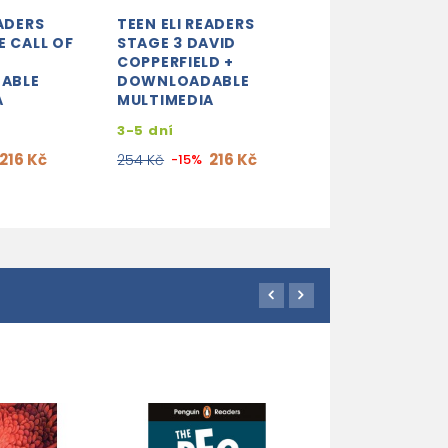
EADERS
TEEN ELI READERS
TEEN ELI READE
E CALL OF
STAGE 3 DAVID
STAGE 3 DEST
COPPERFIELD +
KARMINIA +
ABLE
DOWNLOADABLE
DOWNLOADAB
A
MULTIMEDIA
MULTIMEDIA
3-5 dní
3-5 dní
216 Kč
216 Kč
201
254 Kč
-15%
237 Kč
-15%