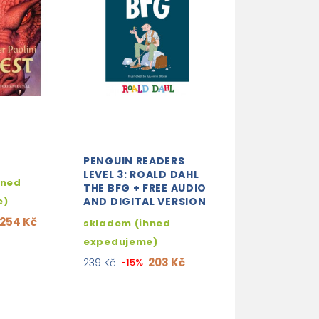
PENGUIN READERS
THE WAR OF TH
LEVEL 3: ROALD DAHL
WORLDS + AUD
hned
THE BFG + FREE AUDIO
DOWNLOAD
e)
AND DIGITAL VERSION
3-5 dní
254 Kč
skladem (ihned
228
268 Kč
-15%
expedujeme)
203 Kč
239 Kč
-15%