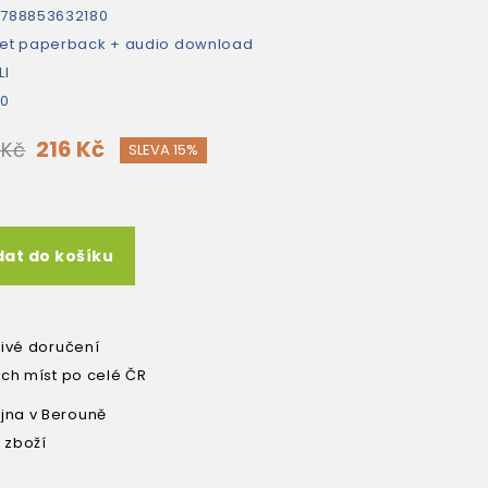
788853632180
et paperback + audio download
LI
80
216 Kč
 Kč
SLEVA 15%
dat do košíku
livé doručení
ích míst po celé ČR
na v Berouně
 zboží