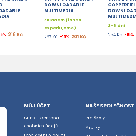
D +
DOWNLOADABLE
COPPERFIEL
OADABLE
MULTIMEDIA
DOWNLOAD
EDIA
MULTIMEDI
skladem (ihned
3-5 dní
expedujeme)
216 Kč
15%
254 Kč
-15%
201 Kč
237 Kč
-15%
MŮJ ÚČET
NAŠE SPOLEČNOST
GDPR - Ochrana
Pro školy
osobních údajů
Vzorky
Prohlášení o použití