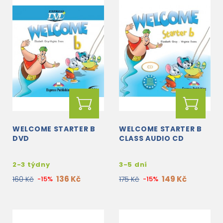
WELCOME STARTER B
WELCOME STARTER B
DVD
CLASS AUDIO CD
2-3 týdny
3-5 dní
136 Kč
149 Kč
160 Kč
-15%
175 Kč
-15%