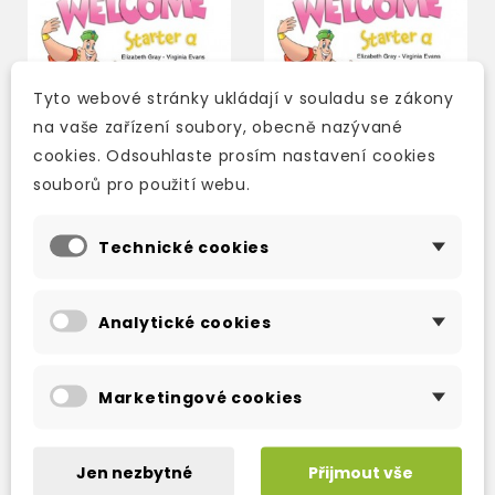
Tyto webové stránky ukládají v souladu se zákony
na vaše zařízení soubory, obecně nazývané
cookies. Odsouhlaste prosím nastavení cookies
souborů pro použití webu.
Technické cookies
WELCOME STARTER A
WELCOME STARTER A
CLASS AUDIO CD
PUPIL'S AUDIO CD
Analytické cookies
2-3 týdny
3-5 dní
149 Kč
145 Kč
175 Kč
-15%
170 Kč
-15%
Marketingové cookies
Jen nezbytné
Přijmout vše