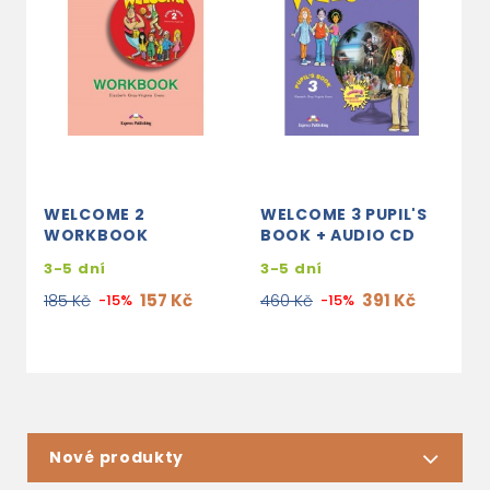
WELCOME 2
WELCOME 3 PUPIL'S
W
WORKBOOK
BOOK + AUDIO CD
W
3-5 dní
3-5 dní
3
157 Kč
391 Kč
185 Kč
-15%
460 Kč
-15%
2
Nové produkty