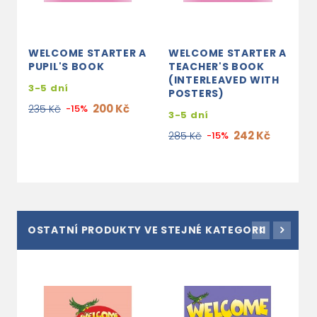
WELCOME STARTER A
WELCOME STARTER A
W
PUPIL'S BOOK
TEACHER'S BOOK
A
(INTERLEAVED WITH
3-5 dní
3
POSTERS)
200 Kč
235 Kč
-15%
1
3-5 dní
242 Kč
285 Kč
-15%
OSTATNÍ PRODUKTY VE STEJNÉ KATEGORII