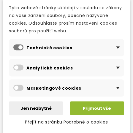
Key Features
Tyto webové stránky ukládají v souladu se zákony
presentation of vocabulary through colour
na vaše zařízení soubory, obecně nazývané
flashcards & posters
cookies. Odsouhlaste prosím nastavení cookies
songs, chants and games
souborů pro použití webu.
stickers
Total Physical Response activities
Technické cookies
circle-time activities
cartoon story in every unit
Analytické cookies
introduction to the British way of life
module check at the end of each module
traditional story told in rhyme within the Pupil´s
Marketingové cookies
Book
full-colour Activity Book
nursery songs and rhymes
Jen nezbytné
Přijmout vše
board games
Přejít na stránku Podrobně o cookies
Teacher´s Book with additional activities and
games