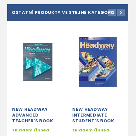
OSTATNÍ PRODUKTY VE STEJNÉ KATEGORII
NEW HEADWAY
NEW HEADWAY
N
ADVANCED
INTERMEDIATE
I
TEACHER'S BOOK
STUDENT'S BOOK
I
P
skladem (ihned
skladem (ihned
s