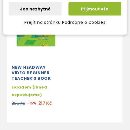
Jen nezbytné
Přijmout vše
Přejít na stránku Podrobně o cookies
NEW HEADWAY
VIDEO BEGINNER
TEACHER'S BOOK
skladem (ihned
expedujeme)
217 Kč
255 Kč
-15%