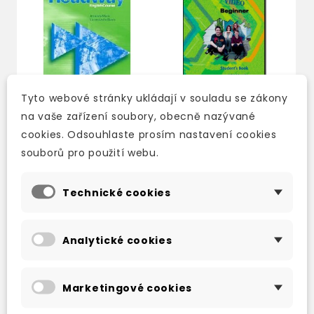
Tyto webové stránky ukládají v souladu se zákony
na vaše zařízení soubory, obecně nazývané
cookies. Odsouhlaste prosím nastavení cookies
NEW HEADWAY
NEW HEADWAY
souborů pro použití webu.
BEGINNER TEACHER'S
VIDEO BEGINNER
BOOK
STUDENT'S BOOK
Technické cookies
skladem (ihned
skladem (ihned
expedujeme)
expedujeme)
528 Kč
315 Kč
621 Kč
-15%
371 Kč
-15%
Analytické cookies
Marketingové cookies