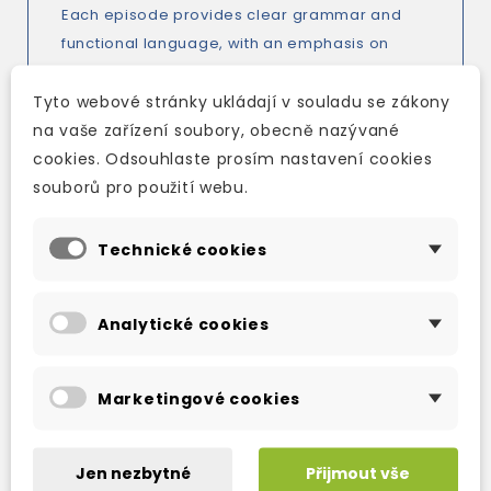
Each episode provides clear grammar and
functional language, with an emphasis on
developing communicative skills.
Tyto webové stránky ukládají v souladu se zákony
The video is supported by an Activity Book for
na vaše zařízení soubory, obecně nazývané
students and a Video Guide for teachers.
cookies. Odsouhlaste prosím nastavení cookies
souborů pro použití webu.
Technické cookies
TAKÉ DOPORUČUJEME
Analytické cookies
Marketingové cookies
Jen nezbytné
Přijmout vše