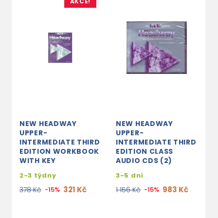
AKCE!
NEW HEADWAY
NEW HEADWAY
N
UPPER-
UPPER-
I
INTERMEDIATE THIRD
INTERMEDIATE THIRD
E
EDITION WORKBOOK
EDITION CLASS
-
WITH KEY
AUDIO CDS (2)
2
2-3 týdny
3-5 dní
3
321 Kč
983 Kč
378 Kč
-15%
1 156 Kč
-15%