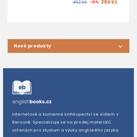
384 Kč
452 Kč
-15%
Nové produkty
Internetové a kamenné knihkupectví se sídlem v
Berouně. Specializuje se na prodej materiálů
určených pro studium a výuku anglického jazyka.