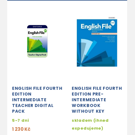
ENGLISH FILE FOURTH
ENGLISH FILE FOURTH
E
EDITION
EDITION PRE-
E
INTERMEDIATE
INTERMEDIATE
E
TEACHER DIGITAL
WORKBOOK
P
PACK
WITHOUT KEY
5
5-7 dní
skladem (ihned
2
expedujeme)
1 230 Kč