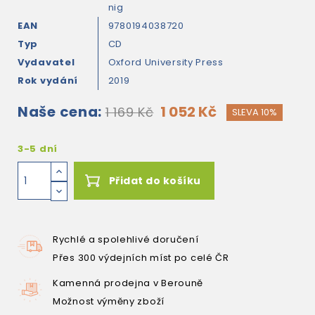
nig
EAN
9780194038720
Typ
CD
Vydavatel
Oxford University Press
Rok vydání
2019
Naše cena:
1 052 Kč
1 169 Kč
SLEVA 10%
3-5 dní
Přidat do košíku
Rychlé a spolehlivé doručení
Přes 300 výdejních míst po celé ČR
Kamenná prodejna v Berouně
Možnost výměny zboží