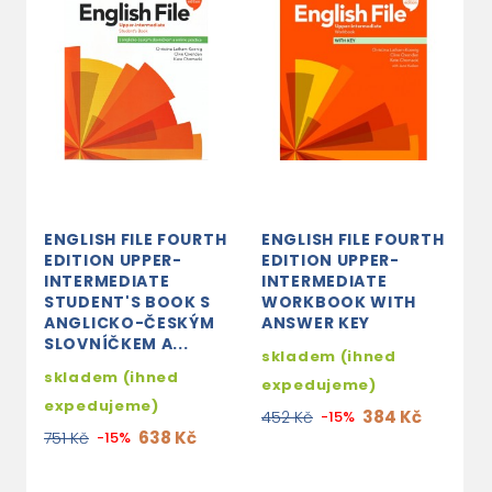
ENGLISH FILE FOURTH
ENGLISH FILE FOURTH
E
EDITION UPPER-
EDITION UPPER-
E
INTERMEDIATE
INTERMEDIATE
I
STUDENT'S BOOK S
WORKBOOK WITH
W
ANGLICKO-ČESKÝM
ANSWER KEY
W
SLOVNÍČKEM A...
K
skladem (ihned
skladem (ihned
s
expedujeme)
expedujeme)
e
384 Kč
452 Kč
-15%
638 Kč
751 Kč
-15%
4