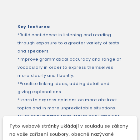
Key features:
*Build confidence in listening and reading
through exposure to a greater variety of texts
and speakers.
*Improve grammatical accuracy and range of
vocabulary in order to express themselves
more clearly and fluently.
*Practise linking ideas, adding detail and
giving explanations.
*Learn to express opinions on more abstract
topics and in more unpredictable situations.
*NEW and updated texts, topics and listenings,
based on feedback from English Fileteachers.
Tyto webové stránky ukládají v souladu se zákony
*NEW Video Listening activity integrated in to
na vaše zařízení soubory, obecně nazývané