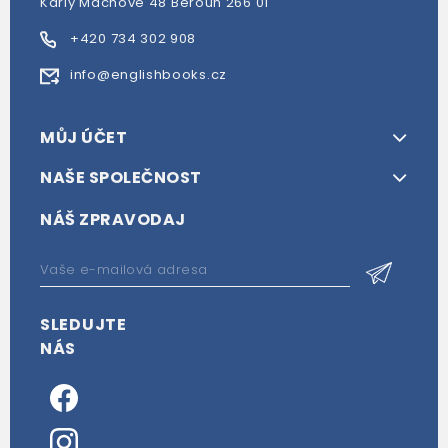
Karly Machové 48 Beroun 266 01
+420 734 302 908
info@englishbooks.cz
MŮJ ÚČET
NAŠE SPOLEČNOST
NÁŠ ZPRAVODAJ
SLEDUJTE
NÁS