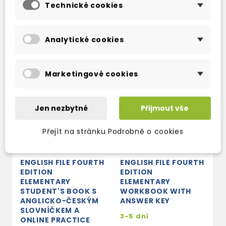
TAKÉ DOPORUČUJEME
Technické cookies
Analytické cookies
Marketingové cookies
Jen nezbytné
Přijmout vše
Přejít na stránku Podrobně o cookies
ENGLISH FILE FOURTH
ENGLISH FILE FOURTH
E
EDITION
EDITION
E
ELEMENTARY
ELEMENTARY
E
STUDENT'S BOOK S
WORKBOOK WITH
M
ANGLICKO-ČESKÝM
ANSWER KEY
S
SLOVNÍČKEM A
C
3-5 dní
ONLINE PRACTICE
s