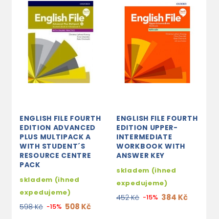
ENGLISH FILE FOURTH
ENGLISH FILE FOURTH
E
EDITION ADVANCED
EDITION UPPER-
E
PLUS MULTIPACK A
INTERMEDIATE
S
WITH STUDENT´S
WORKBOOK WITH
W
RESOURCE CENTRE
ANSWER KEY
P
PACK
skladem (ihned
s
skladem (ihned
expedujeme)
e
expedujeme)
384 Kč
452 Kč
-15%
7
508 Kč
598 Kč
-15%