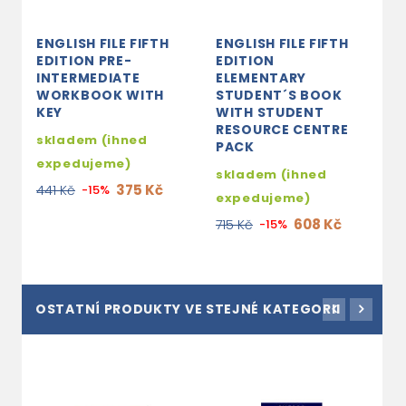
ENGLISH FILE FIFTH
ENGLISH FILE FIFTH
E
EDITION PRE-
EDITION
E
INTERMEDIATE
ELEMENTARY
S
WORKBOOK WITH
STUDENT´S BOOK
W
KEY
WITH STUDENT
S
RESOURCE CENTRE
skladem (ihned
s
PACK
expedujeme)
e
skladem (ihned
375 Kč
441 Kč
-15%
7
expedujeme)
608 Kč
715 Kč
-15%
OSTATNÍ PRODUKTY VE STEJNÉ KATEGORII