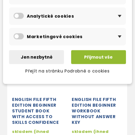
TAKÉ DOPORUČUJEME
Analytické cookies
Marketingové cookies
Jen nezbytné
Přijmout vše
Přejít na stránku Podrobně o cookies
ENGLISH FILE FIFTH
ENGLISH FILE FIFTH
E
EDITION BEGINNER
EDITION BEGINNER
E
STUDENT BOOK
WORKBOOK
M
WITH ACCESS TO
WITHOUT ANSWER
S
SKILLS CONFIDENCE
KEY
C
skladem (ihned
skladem (ihned
2