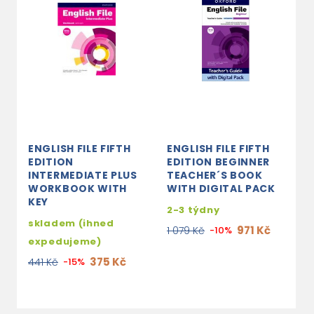
ENGLISH FILE FIFTH
ENGLISH FILE FIFTH
E
EDITION
EDITION BEGINNER
E
INTERMEDIATE PLUS
TEACHER´S BOOK
I
WORKBOOK WITH
WITH DIGITAL PACK
S
KEY
W
2-3 týdny
skladem (ihned
2
971 Kč
1 079 Kč
-10%
expedujeme)
1
375 Kč
441 Kč
-15%