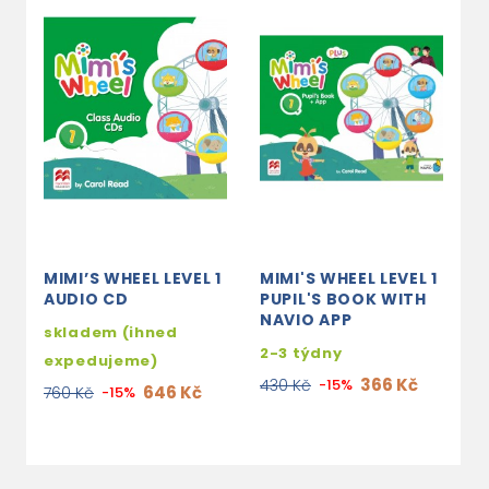
MIMI’S WHEEL LEVEL 1
MIMI'S WHEEL LEVEL 1
M
AUDIO CD
PUPIL'S BOOK WITH
T
NAVIO APP
W
skladem (ihned
2-3 týdny
2
expedujeme)
366 Kč
430 Kč
-15%
6
646 Kč
760 Kč
-15%