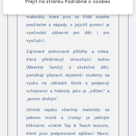
Přejít na stránku Podrobně o cookies
autorka učebnic pro mládež. Její jméno je
zárukou toho, že zde učitelé naleznou
materiály, které jsou ve třídě snadno
použitelné a nápady, s jejichž pomocí je
vyučování zábavné pro děti i pro
vyučující.
Zajímavé animované příběhy a videa,
která představují okouzlující rodinu
(Meerkat family) a skutečné děti,
pomáhají připravit nejmenší studenty na
výuku na základní škole a podporují
schopnosti a hodnoty jako je „sdílení“ a
„pomoc druhým“.
Učitelé najdou všechny materiály na
jednom místě a získají je jediným
kliknutím, včetně Tap & Teach lessons,
které jsou podporované aplikací Navio.