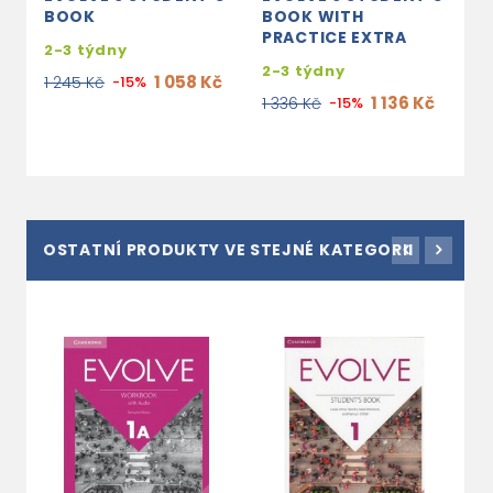
BOOK
BOOK WITH
W
PRACTICE EXTRA
A
2-3 týdny
2-3 týdny
2
1 058 Kč
1 245 Kč
-15%
1 136 Kč
1 336 Kč
-15%
6
OSTATNÍ PRODUKTY VE STEJNÉ KATEGORII