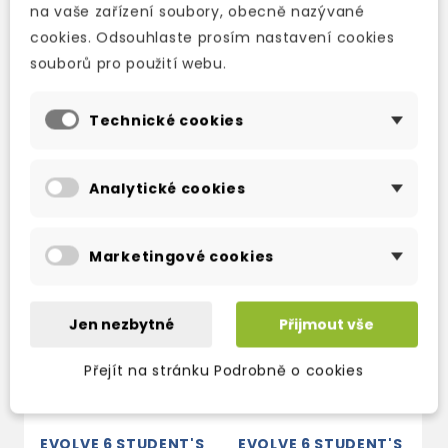
activities.
na vaše zařízení soubory, obecně nazývané
cookies. Odsouhlaste prosím nastavení cookies
souborů pro použití webu.
Technické cookies
TAKÉ DOPORUČUJEME
Analytické cookies
Marketingové cookies
Jen nezbytné
Přijmout vše
Přejít na stránku Podrobně o cookies
EVOLVE 6 STUDENT'S
EVOLVE 6 STUDENT'S
E