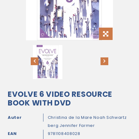
EVOLVE 6 VIDEO RESOURCE
BOOK WITH DVD
Autor
Christina de la Mare
Noah Schwartz
berg
Jennifer Farmer
EAN
9781108408028