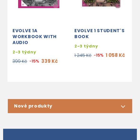
EVOLVE 1A
EVOLVE 1 STUDENT'S
E
WORKBOOK WITH
BOOK
A
AUDIO
2-3 týdny
2
2-3 týdny
1 058 Kč
1 245 Kč
-15%
1
339 Kč
399 Kč
-15%
Nové produkty