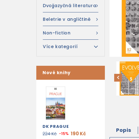
Dvojjazyčná literatura
Beletrie v angličtině
Non-fiction
Více kategorií
Nové knihy
DK PRAGUE
Popis
190 Kč
224 Kč
-15%