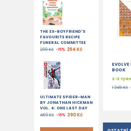
THE EX-BOYFRIEND'S
FAVOURITE RECIPE
FUNERAL COMMITTEE
254 Kč
299 Kč
-15%
EVOLVE 
BOOK
2-3 týd
1 245 Kč
ULTIMATE SPIDER-MAN
BY JONATHAN HICKMAN
VOL. 4: ONE LAST DAY
390 Kč
459 Kč
-15%
OSTATNÍ 