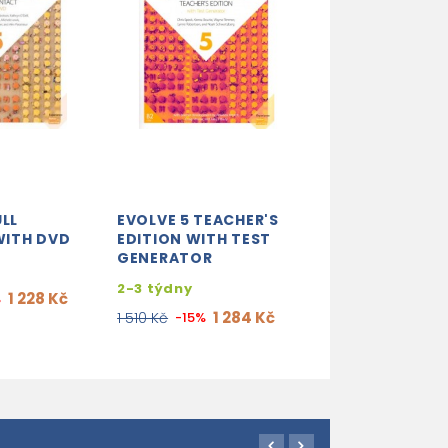
ULL
EVOLVE 5 TEACHER'S
EVOLVE 5 CLAS
ITH DVD
EDITION WITH TEST
CDS
GENERATOR
2-3 týdny
2-3 týdny
1 228 Kč
1 6
%
1 910 Kč
-15%
1 284 Kč
1 510 Kč
-15%