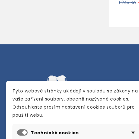
1 245 Kč
Tyto webové stránky ukládají v souladu se zákony na
vaše zařízení soubory, obecně nazývané cookies.
Odsouhlaste prosím nastavení cookies souborů pro
Internetové a kamenné knihkupectví se
použití webu.
sídlem v Berouně. Specializuje se na pro
materiálů určených pro studium a výuku
Technické cookies
anglického jazyka.