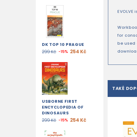
EVOLVE i
Workbook
for conso
be used 
DK TOP 10 PRAGUE
254 Kč
download
299 Kč
-15%
TAKÉ DO
USBORNE FIRST
ENCYCLOPEDIA OF
DINOSAURS
254 Kč
299 Kč
-15%