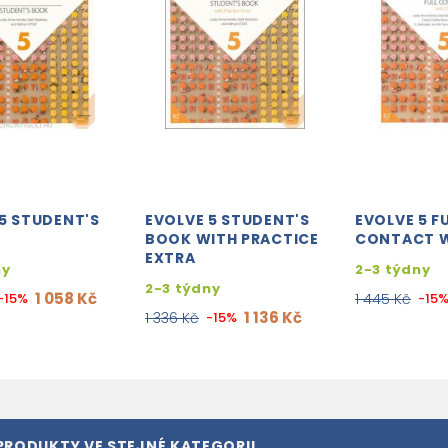
5 STUDENT'S
EVOLVE 5 STUDENT'S
EVOLVE 5 F
BOOK WITH PRACTICE
CONTACT W
EXTRA
ny
2-3 týdny
2-3 týdny
1 058 Kč
-15%
1 445 Kč
-15
1 136 Kč
1 336 Kč
-15%
PRODUKTY VE STEJNÉ KATEGORII