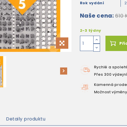
Rok vydání
2
Naše cena:
610 
2-3 týdny
Při
Rychlé a spoleh
Přes 300 výdejn
Kamenná prodej
Možnost výměny
Detaily produktu