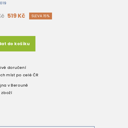
019
519 Kč
Kč
SLEVA 15%
dat do košíku
livé doručení
ích míst po celé ČR
na v Berouně
 zboží