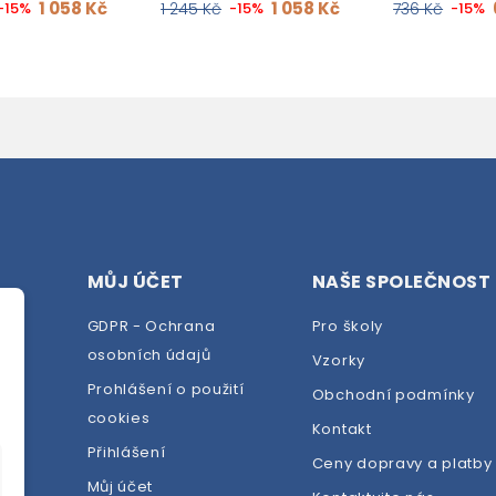
1 058 Kč
1 058 Kč
-15%
1 245 Kč
-15%
736 Kč
-15%
MŮJ ÚČET
NAŠE SPOLEČNOST
GDPR - Ochrana
Pro školy
osobních údajů
Vzorky
Prohlášení o použití
Obchodní podmínky
cookies
dej
Kontakt
Přihlášení
Ceny dopravy a platby
Můj účet