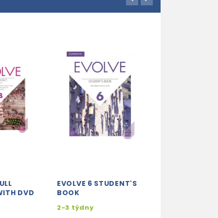
ULL
EVOLVE 6 STUDENT'S
EVOLVE 3 WO
ITH DVD
BOOK
WITH AUDIO
2-3 týdny
2-3 týdny