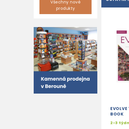
Všechny nové
produkty
EVOLVE 
BOOK
2-3 týd