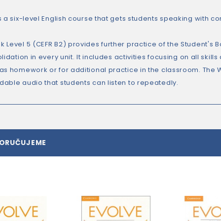
s a six-level English course that gets students speaking with c
 Level 5 (CEFR B2) provides further practice of the Student's B
lidation in every unit. It includes activities focusing on all skil
as homework or for additional practice in the classroom. The Wo
able audio that students can listen to repeatedly.
PORUČUJEME