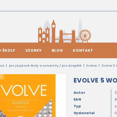
O ŠKOLY
VZORKY
BLOG
KONTAKT
ice
pro jazykové školy a univerzity / pro dospělé
Evolve
Evolve 5
EVOLVE 5 W
Autor
C
EAN
9
Typ
s
Vydavatel
C