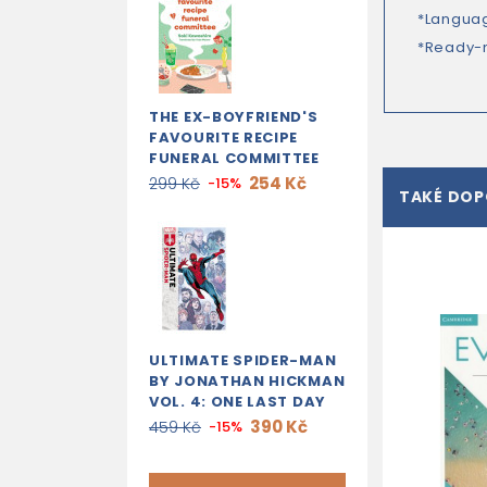
*Languag
*Ready-m
THE EX-BOYFRIEND'S
FAVOURITE RECIPE
FUNERAL COMMITTEE
254 Kč
299 Kč
-15%
TAKÉ DO
ULTIMATE SPIDER-MAN
BY JONATHAN HICKMAN
VOL. 4: ONE LAST DAY
390 Kč
459 Kč
-15%