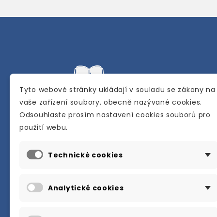
Tyto webové stránky ukládají v souladu se zákony na
vaše zařízení soubory, obecně nazývané cookies.
Odsouhlaste prosím nastavení cookies souborů pro
Internetové a kamenné knihkupectví se
použití webu.
sídlem v Berouně. Specializuje se na pro
materiálů určených pro studium a výuku
Technické cookies
anglického jazyka.
Karly Machové 48 Beroun 266 01
Analytické cookies
+420 734 302 908