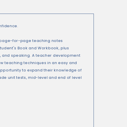
onfidence.
es page-for-page teaching notes
 Student's Book and Workbook, plus
y, and speaking. A teacher development
new teaching techniques in an easy and
 opportunity to expand their knowledge of
e unit tests, mid-level and end of level