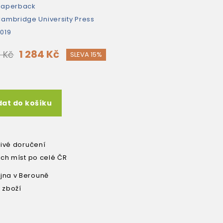
paperback
ambridge University Press
019
1 284 Kč
0 Kč
SLEVA 15%
dat do košíku
livé doručení
ích míst po celé ČR
na v Berouně
 zboží