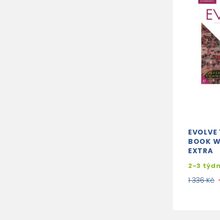
EVOLVE 
BOOK W
EXTRA
2-3 týd
1 336 Kč