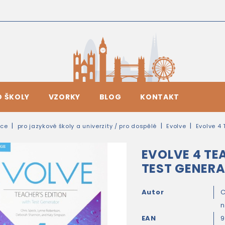
O ŠKOLY
VZORKY
BLOG
KONTAKT
ice
pro jazykové školy a univerzity / pro dospělé
Evolve
Evolve 4 
EVOLVE 4 TE
TEST GENER
Autor
C
EAN
9