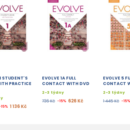
1 STUDENT'S
EVOLVE 1A FULL
EVOLVE 5 F
ITH PRACTICE
CONTACT WITH DVD
CONTACT W
2-3 týdny
2-3 týdny
ny
626 Kč
736 Kč
-15%
1 445 Kč
-15
1 136 Kč
-15%