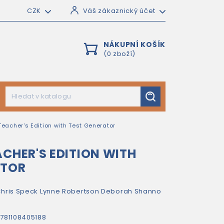
CZK
Váš zákaznický účet
NÁKUPNÍ KOŠÍK
(0 zboží)
Teacher's Edition with Test Generator
ACHER'S EDITION WITH
ATOR
hris Speck
Lynne Robertson
Deborah Shanno
n
781108405188