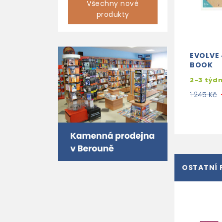
Všechny nové
produkty
EVOLVE 
BOOK
2-3 týd
1 245 Kč
OSTATNÍ 