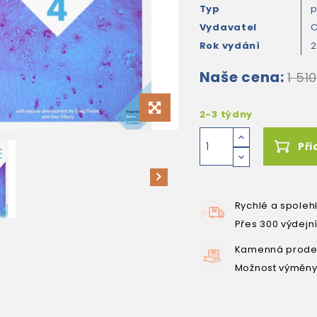
Typ
Vydavatel
C
Rok vydání
2
Naše cena:
1 51
2-3 týdny
Při
Rychlé a spoleh
Přes 300 výdejn
Kamenná prodej
Možnost výměny