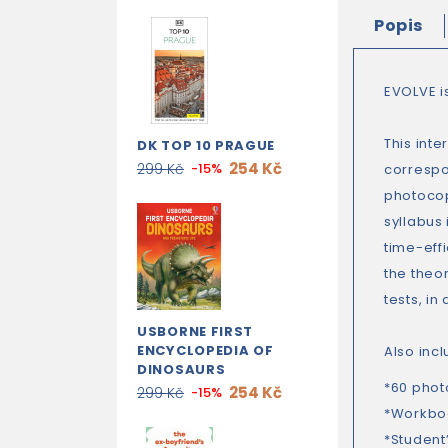
Popis
EVOLVE i
This int
DK TOP 10 PRAGUE
254 Kč
299 Kč
-15%
correspo
photocop
syllabus
time-eff
the theo
tests, in
USBORNE FIRST
ENCYCLOPEDIA OF
Also incl
DINOSAURS
*60 phot
254 Kč
299 Kč
-15%
*Workboo
*Student