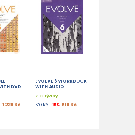
ULL
EVOLVE 6 WORKBOOK
EVOLVE 6 CLAS
ITH DVD
WITH AUDIO
CDS
2-3 týdny
2-3 týdny
1 228 Kč
519 Kč
1 6
%
610 Kč
-15%
1 910 Kč
-15%