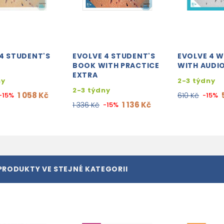
4 STUDENT'S
EVOLVE 4 STUDENT'S
EVOLVE 4 
BOOK WITH PRACTICE
WITH AUDI
EXTRA
ny
2-3 týdny
2-3 týdny
1 058 Kč
-15%
610 Kč
-15%
1 136 Kč
1 336 Kč
-15%
PRODUKTY VE STEJNÉ KATEGORII