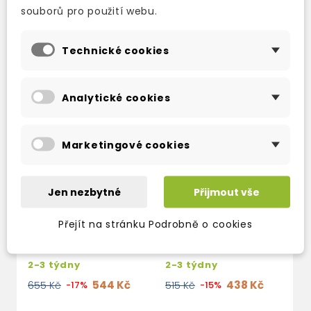
TAKÉ DOPORUČUJEME
souborů pro použití webu.
Technické cookies
Analytické cookies
Marketingové cookies
Jen nezbytné
Přijmout vše
Přejít na stránku Podrobně o cookies
PRIME TIME 5 CLASS
PRIME TIME 5
CDS
STUDENT'S BOOK
2-3 týdny
2-3 týdny
544 Kč
438 Kč
655 Kč
-17%
515 Kč
-15%