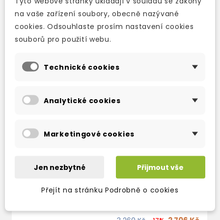
Tyto webové stránky ukládají v souladu se zákony
TAKÉ DOPORUČUJEME
na vaše zařízení soubory, obecně nazývané
cookies. Odsouhlaste prosím nastavení cookies
souborů pro použití webu.
Technické cookies
Analytické cookies
Marketingové cookies
PRIME TIME 3 CLASS
PRIME TIME 3
Jen nezbytné
Přijmout vše
CDS
INTERACTIVE
WHITEBOARD
2-3 týdny
Přejít na stránku Podrobně o cookies
SOFTWARE
444 Kč
535 Kč
-17%
2-3 týdny