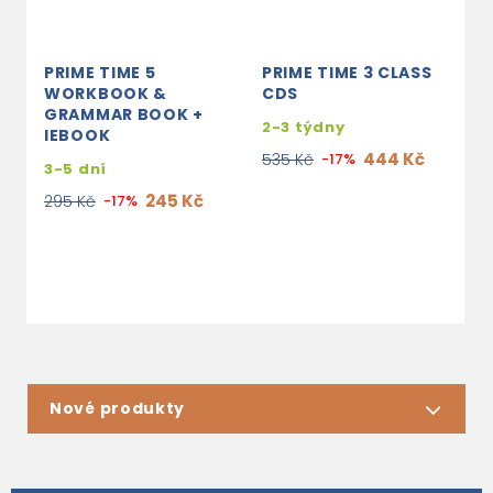
PRIME TIME 5
PRIME TIME 3 CLASS
P
WORKBOOK &
CDS
W
GRAMMAR BOOK +
G
2-3 týdny
IEBOOK
W
+
444 Kč
535 Kč
-17%
3-5 dní
s
245 Kč
295 Kč
-17%
e
4
Nové produkty