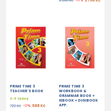
2 706 Kč
3 260 Kč
-17%
PRIME TIME 3
PRIME TIME 3
TEACHER'S BOOK
WORKBOOK &
GRAMMAR BOOK +
2-3 týdny
IEBOOK + DIGIBOOK
APP.
598 Kč
720 Kč
-17%