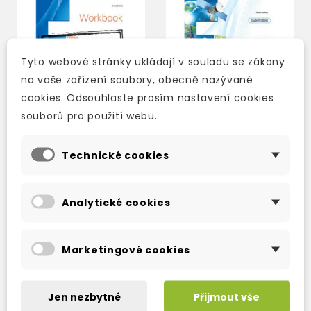
Tyto webové stránky ukládají v souladu se zákony
na vaše zařízení soubory, obecně nazývané
cookies. Odsouhlaste prosím nastavení cookies
souborů pro použití webu.
Technické cookies
NEW ENTERPRISE B1+
NEW ENTERPRISE B1+
WORKBOOK (WITH
STUDENT'S BOOK
DIGIBOOK APP)
WITH DIGIBOOK APP.
Analytické cookies
2-3 týdny
2-3 týdny
310 Kč
421 Kč
365 Kč
-15%
495 Kč
-15%
Marketingové cookies
Jen nezbytné
Přijmout vše