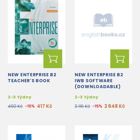
NEW ENTERPRISE B2
NEW ENTERPRISE B2
TEACHER'S BOOK
IWB SOFTWARE
(DOWNLOADABLE)
2-3 týdny
2-3 týdny
417 Kč
2 648 Kč
490 Kč
-15%
3 115 Kč
-15%