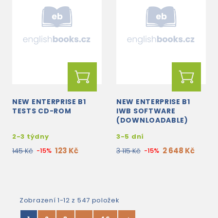
NEW ENTERPRISE B1
NEW ENTERPRISE B1
TESTS CD-ROM
IWB SOFTWARE
(DOWNLOADABLE)
2-3 týdny
3-5 dní
123 Kč
2 648 Kč
145 Kč
-15%
3 115 Kč
-15%
Zobrazení 1-12 z 547 položek