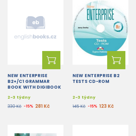
NEW ENTERPRISE
NEW ENTERPRISE B2
B2+/C1 GRAMMAR
TESTS CD-ROM
BOOK WITH DIGIBOOK
APP.
2-3 týdny
2-3 týdny
281 Kč
123 Kč
330 Kč
-15%
145 Kč
-15%