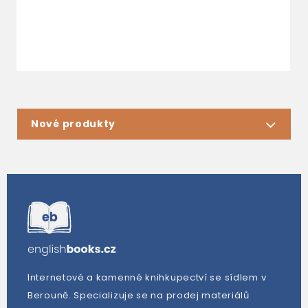
3
Nové produkty
Internetové a kamenné knihkupectví se sídlem v
Berouně. Specializuje se na prodej materiálů