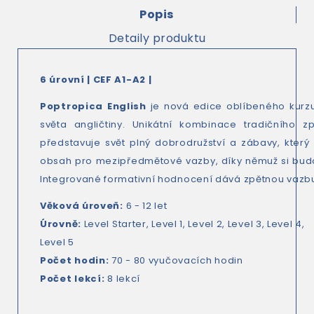
Popis
Detaily produktu
6 úrovní | CEF A1-A2 |
Poptropica English
je nová edice oblíbeného kurzu 
světa angličtiny. Unikátní kombinace tradičního z
představuje svět plný dobrodružství a zábavy, který 
obsah pro mezipředmětové vazby, díky němuž si budou 
Integrované formativní hodnocení dává zpětnou vazbu n
Věková úroveň:
6 - 12 let
Úrovně
:
Level Starter, Level 1, Level 2, Level 3, Level 4,
Level 5
Počet hodin:
70 - 80 vyučovacích hodin
Počet lekcí:
8 lekcí