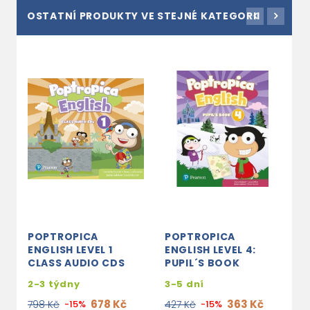
OSTATNÍ PRODUKTY VE STEJNÉ KATEGORII
POPTROPICA
POPTROPICA
P
ENGLISH LEVEL 1
ENGLISH LEVEL 4:
E
CLASS AUDIO CDS
PUPIL´S BOOK
A
2-3 týdny
3-5 dní
s
e
678 Kč
363 Kč
798 Kč
-15%
427 Kč
-15%