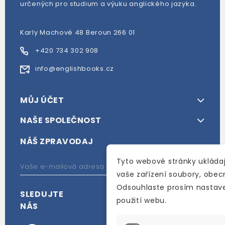
určených pro studium a výuku anglického jazyka.
Karly Machové 48 Beroun 266 01
+420 734 302 908
info@englishbooks.cz
MŮJ ÚČET
NAŠE SPOLEČNOST
NÁŠ ZPRAVODAJ
Tyto webové stránky ukládaj
vaše zařízení soubory, obe
Odsouhlaste prosím nastave
SLEDUJTE
použití webu.
NÁS