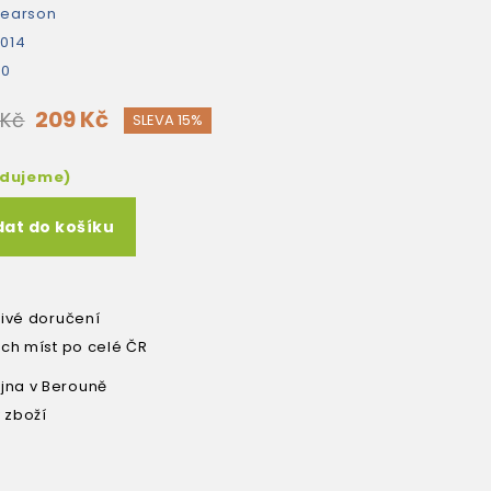
earson
014
40
209 Kč
 Kč
SLEVA 15%
edujeme)
dat do košíku
livé doručení
ích míst po celé ČR
na v Berouně
 zboží