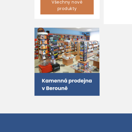
Všechny nové
produkty