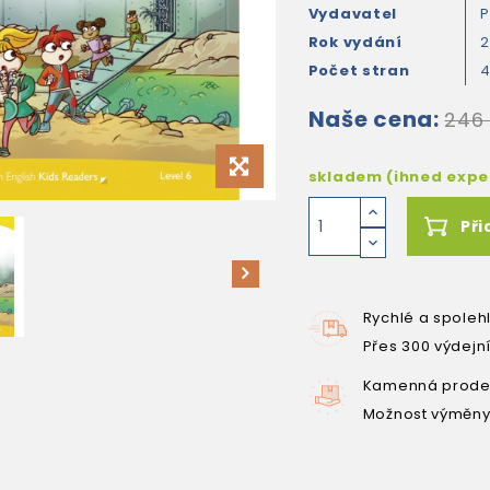
Vydavatel
P
Rok vydání
2
Počet stran
Naše cena:
246
skladem (ihned exp
Při
Rychlé a spoleh
Přes 300 výdejn
Kamenná prodej
Možnost výměny