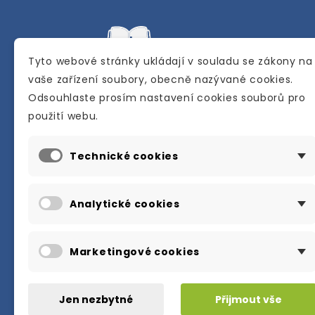
Tyto webové stránky ukládají v souladu se zákony na
vaše zařízení soubory, obecně nazývané cookies.
Odsouhlaste prosím nastavení cookies souborů pro
Internetové a kamenné knihkupectví se
použití webu.
sídlem v Berouně. Specializuje se na pro
materiálů určených pro studium a výuku
Technické cookies
anglického jazyka.
Karly Machové 48 Beroun 266 01
Analytické cookies
+420 734 302 908
info@englishbooks.cz
Marketingové cookies
Jen nezbytné
Přijmout vše