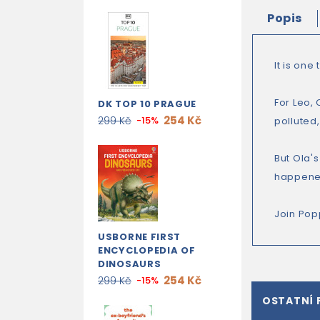
Popis
It is one
For Leo, 
DK TOP 10 PRAGUE
254 Kč
299 Kč
-15%
polluted
But Ola's
happened
Join Pop
USBORNE FIRST
ENCYCLOPEDIA OF
DINOSAURS
254 Kč
299 Kč
-15%
OSTATNÍ 