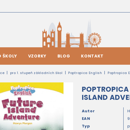
O ŠKOLY
VZORKY
BLOG
KONTAKT
ice
pro 1. stupeň základních škol
Poptropica English
Poptropica E
POPTROPICA 
ISLAND ADV
Autor
EAN
9
Typ