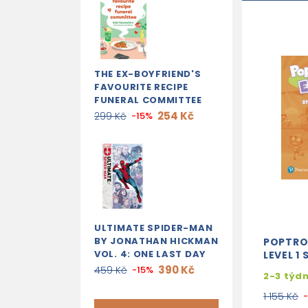
THE EX-BOYFRIEND'S
FAVOURITE RECIPE
FUNERAL COMMITTEE
254 Kč
299 Kč
-15%
ULTIMATE SPIDER-MAN
BY JONATHAN HICKMAN
POPTRO
VOL. 4: ONE LAST DAY
LEVEL 1
390 Kč
459 Kč
-15%
2-3 týd
1 155 Kč