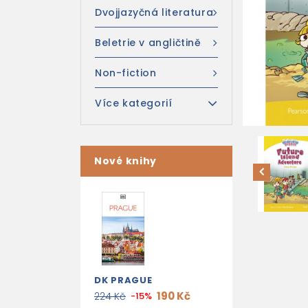
Dvojjazyčná literatura
Beletrie v angličtině
Non-fiction
Více kategorií
Nové knihy
DK PRAGUE
190 Kč
224 Kč
-15%