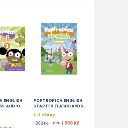
A ENGLISH
POPTROPICA ENGLISH
POPTROPICA E
ASS AUDIO
STARTER FLASHCARDS
LEVEL 5 PUPIL'
WITH ONLINE 
2-3 týdny
ACCESS CARD
1 098 Kč
1 292 Kč
-15%
3-5 dní