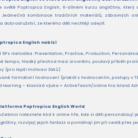
ve světě Poptropica English, 6-dílném kurzu angličtiny, kte
 Jedinečná kombinace tradičních materiálů, zábavných onlin
a dobrodružství, ze kterého děti nechtějí odejiít.
optropica English nabízí
í 5Ps metodika: Presentation, Practice, Production, Personalisa
né tempo, hladký přechod mezi úrovněmi, poutavý příběh prolí
ky (pro lepší motivaci žáků)
ované formativní hodnocení (plakát s hodnocením, postupy v TB
d learning – klasická výuka + ActiveTeach/online hra Island 
platforma Poptropica English World
čebnici naleznete kód k online hře, kde si děti personalizují je
ličtiny, rozvíjejí jejich fantazii a pomáhají jim při cestě přes j