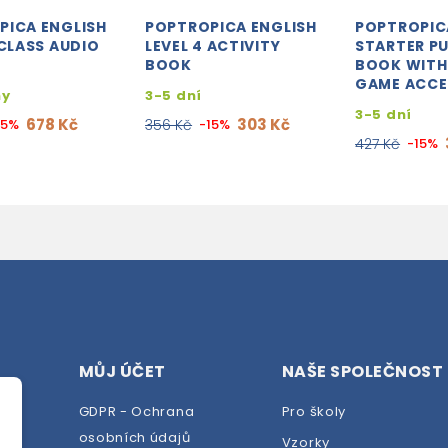
PICA ENGLISH
POPTROPICA ENGLISH
POPTROPIC
 CLASS AUDIO
LEVEL 4 ACTIVITY
STARTER PU
BOOK
BOOK WITH
GAME ACCE
ny
3-5 dní
3-5 dní
678 Kč
303 Kč
15%
356 Kč
-15%
427 Kč
-15%
MŮJ ÚČET
NAŠE SPOLEČNOST
GDPR - Ochrana
Pro školy
osobních údajů
Vzorky