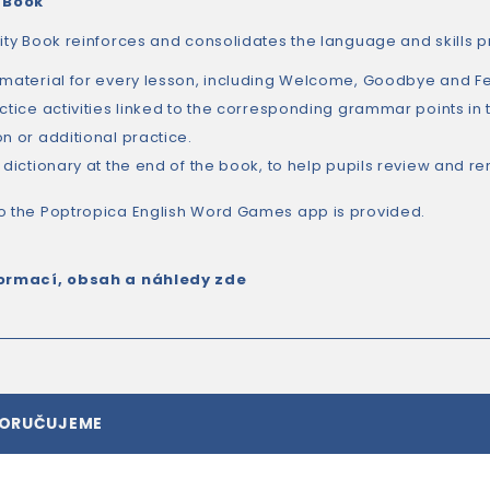
y Book
vity Book reinforces and consolidates the language and skills p
 material for every lesson, including Welcome, Goodbye and Fes
ctice activities linked to the corresponding grammar points in 
n or additional practice.
e dictionary at the end of the book, to help pupils review and
o the Poptropica English Word Games app is provided.
formací, obsah a náhledy zde
PORUČUJEME