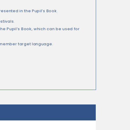
resented in the Pupil’s Book.
tivals.
the Pupil’s Book, which can be used for
 remember target language.