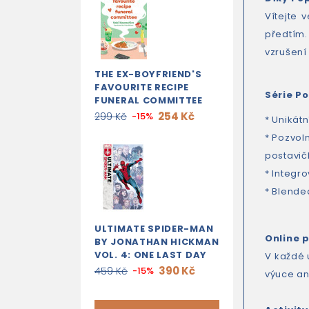
Vítejte 
předtím.
vzrušení 
THE EX-BOYFRIEND'S
FAVOURITE RECIPE
Série P
FUNERAL COMMITTEE
254 Kč
299 Kč
-15%
* Unikátn
* Pozvol
postavič
* Integr
* Blende
ULTIMATE SPIDER-MAN
Online 
BY JONATHAN HICKMAN
VOL. 4: ONE LAST DAY
V každé u
390 Kč
459 Kč
-15%
výuce ang