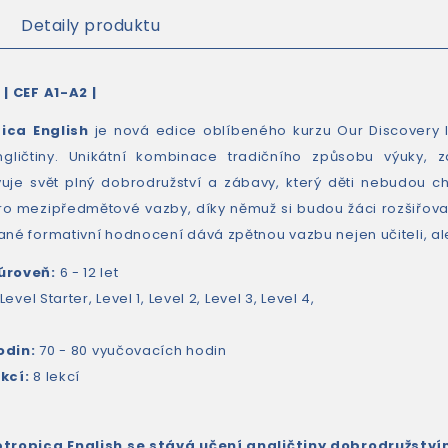
Detaily produktu
 | CEF A1-A2 |
ica English
je nová edice oblíbeného kurzu Our Discovery Is
ngličtiny. Unikátní kombinace tradičního způsobu výuky, z
uje svět plný dobrodružství a zábavy, který děti nebudou cht
o mezipředmětové vazby, díky němuž si budou žáci rozšiřovat 
ané formativní hodnocení dává zpětnou vazbu nejen učiteli, al
úroveň:
6 - 12 let
Level Starter, Level 1, Level 2, Level 3, Level 4,
odin:
70 - 80 vyučovacích hodin
ekcí:
8 lekcí
ptropica English se stává učení angličtiny dobrodružství