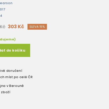
earson
017
64
303 Kč
 Kč
SLEVA 15%
edujeme)
dat do košíku
livé doručení
ích míst po celé ČR
na v Berouně
 zboží