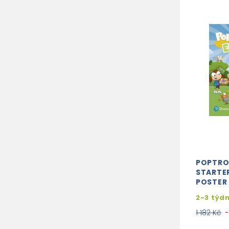
POPTRO
STARTER
POSTER
2-3 týd
1 182 Kč
-