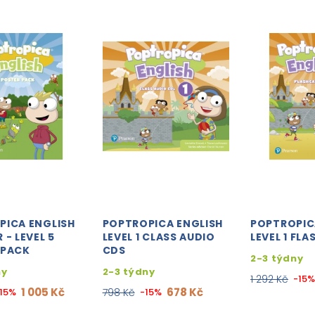
PICA ENGLISH
POPTROPICA ENGLISH
POPTROPIC
 - LEVEL 5
LEVEL 1 CLASS AUDIO
LEVEL 1 FL
 PACK
CDS
2-3 týdny
ny
2-3 týdny
1 292 Kč
-15
1 005 Kč
678 Kč
15%
798 Kč
-15%