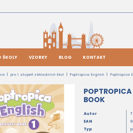
O ŠKOLY
VZORKY
BLOG
KONTAKT
ice
pro 1. stupeň základních škol
Poptropica English
Poptropica E
POPTROPICA 
BOOK
Autor
T
EAN
9
Typ