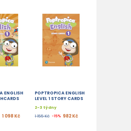
A ENGLISH
POPTROPICA ENGLISH
ASHCARDS
LEVEL 1 STORY CARDS
2-3 týdny
1 098 Kč
982 Kč
%
1 155 Kč
-15%