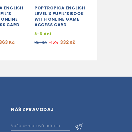
A ENGLISH
POPTROPICA ENGLISH
POPTROPICA E
PIL'S
LEVEL 3 PUPIL'S BOOK
LEVEL 2 CLASS
 ONLINE
WITH ONLINE GAME
CDS
SS CARD
ACCESS CARD
2-3 týdny
3-5 dní
678
798 Kč
-15%
363 Kč
332 Kč
391 Kč
-15%
NÁŠ ZPRAVODAJ