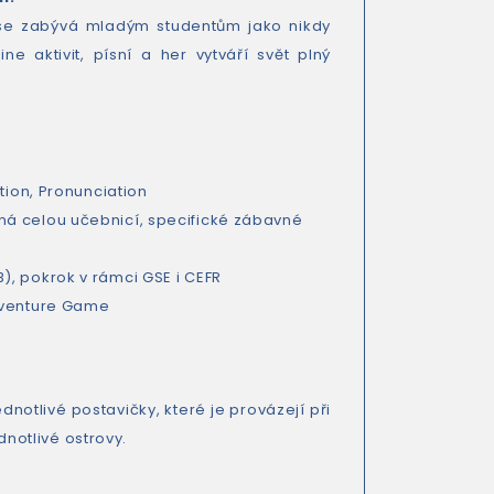
rý se zabývá mladým studentům jako nikdy
e aktivit, písní a her vytváří svět plný
tion, Pronunciation
ná celou učebnicí, specifické zábavné
), pokrok v rámci GSE i CEFR
Adventure Game
dnotlivé postavičky, které je provázejí při
ednotlivé ostrovy.