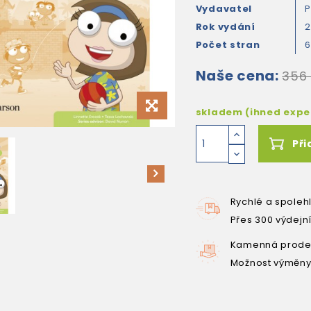
Vydavatel
P
Rok vydání
2
Počet stran
Naše cena:
356
skladem (ihned exp
Při
Rychlé a spoleh
Přes 300 výdejn
Kamenná prodej
Možnost výměny