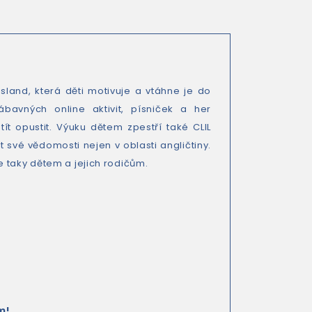
land, která děti motivuje a vtáhne je do
ábavných online aktivit, písniček a her
ít opustit. Výuku dětem zpestří také CLIL
své vědomosti nejen v oblasti angličtiny.
e taky dětem a jejich rodičům.
m!