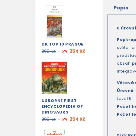
Popis
6 úrovní
Poptrop
DK TOP 10 PRAGUE
světa a
254 Kč
299 Kč
-15%
představ
obsah pr
Integrov
Věková 
Úrovně
:
Level 5
USBORNE FIRST
ENCYCLOPEDIA OF
Počet h
DINOSAURS
Počet l
254 Kč
299 Kč
-15%
Díky Po