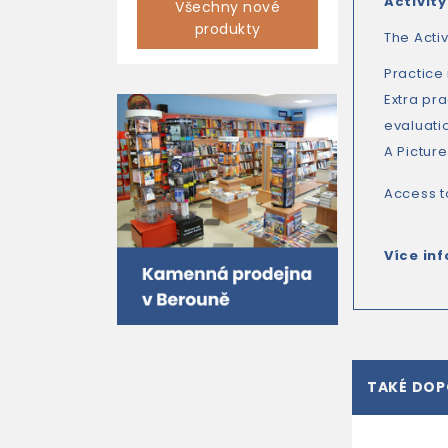
Activit
Všechny nové
produkty
The Acti
Practice
Extra pra
evaluatio
A Pictur
Access t
Více in
TAKÉ DO