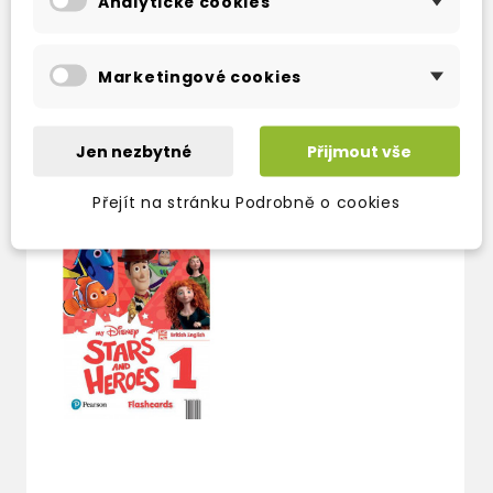
AND DIGITAL
Analytické cookies
WITH EBOOKS AND
ACTIVITIES
DIGITAL RESOURCES
skladem (ihned
skladem (ihned
Marketingové cookies
expedujeme)
expedujeme)
357 Kč
826 Kč
420 Kč
-15%
972 Kč
-15%
Jen nezbytné
Přijmout vše
Přejít na stránku Podrobně o cookies