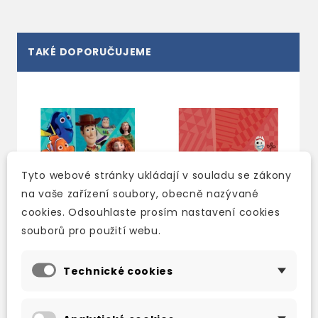
TAKÉ DOPORUČUJEME
Tyto webové stránky ukládají v souladu se zákony
na vaše zařízení soubory, obecně nazývané
cookies. Odsouhlaste prosím nastavení cookies
souborů pro použití webu.
Technické cookies
MY DISNEY STARS
MY DISNEY STARS
AND HEROES 1 PUPIL'S
AND HEROES 1
BOOK WITH EBOOK
TEACHER'S BOOK