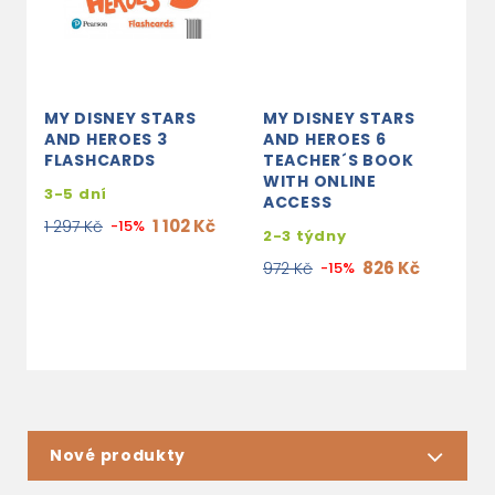
MY DISNEY STARS
MY DISNEY STARS
M
AND HEROES 3
AND HEROES 6
A
FLASHCARDS
TEACHER´S BOOK
F
WITH ONLINE
3-5 dní
3
ACCESS
1 102 Kč
1 297 Kč
-15%
1
2-3 týdny
826 Kč
972 Kč
-15%
Nové produkty