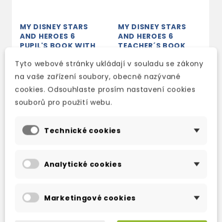
MY DISNEY STARS
MY DISNEY STARS
AND HEROES 6
AND HEROES 6
PUPIL'S BOOK WITH
TEACHER´S BOOK
EBOOK
WITH ONLINE
Tyto webové stránky ukládají v souladu se zákony
ACCESS
3-5 dní
na vaše zařízení soubory, obecně nazývané
2-3 týdny
357 Kč
420 Kč
-15%
cookies. Odsouhlaste prosím nastavení cookies
826 Kč
972 Kč
-15%
souborů pro použití webu.
Technické cookies
TAKÉ DOPORUČUJEME
Analytické cookies
Marketingové cookies