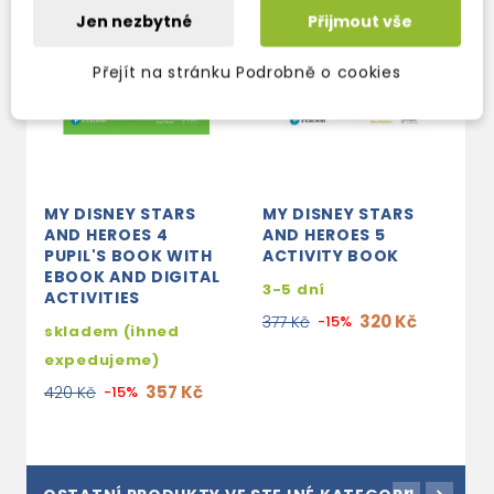
Jen nezbytné
Přijmout vše
Přejít na stránku Podrobně o cookies
MY DISNEY STARS
MY DISNEY STARS
M
AND HEROES 4
AND HEROES 5
A
PUPIL'S BOOK WITH
ACTIVITY BOOK
P
EBOOK AND DIGITAL
E
3-5 dní
ACTIVITIES
3
320 Kč
377 Kč
-15%
skladem (ihned
4
expedujeme)
357 Kč
420 Kč
-15%