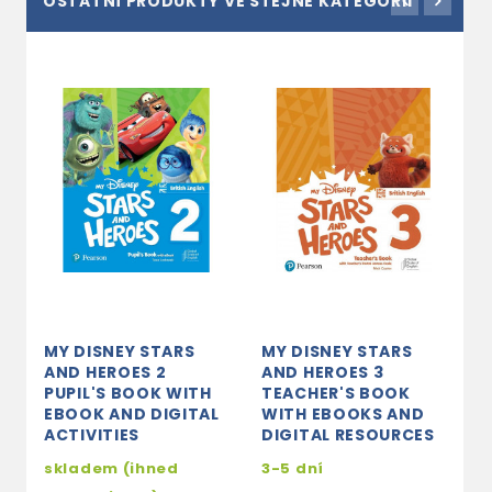
OSTATNÍ PRODUKTY VE STEJNÉ KATEGORII
MY DISNEY STARS
MY DISNEY STARS
M
AND HEROES 2
AND HEROES 3
A
PUPIL'S BOOK WITH
TEACHER'S BOOK
T
EBOOK AND DIGITAL
WITH EBOOKS AND
W
ACTIVITIES
DIGITAL RESOURCES
A
skladem (ihned
3-5 dní
2