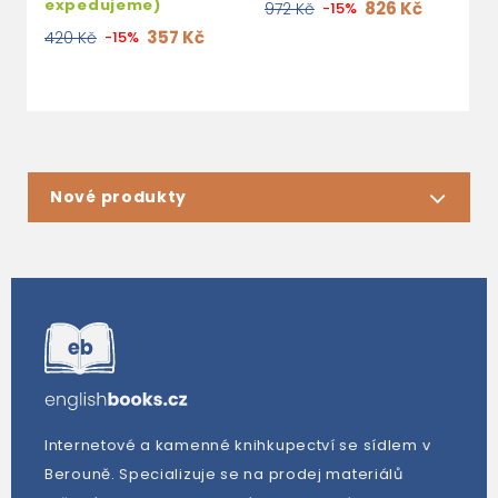
expedujeme)
826 Kč
972 Kč
-15%
9
357 Kč
420 Kč
-15%
Nové produkty
Internetové a kamenné knihkupectví se sídlem v
Berouně. Specializuje se na prodej materiálů