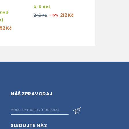
DOPRAVA
3-5 dní
hned
3-5 dní
212 Kč
249 Kč
-15%
e)
42 K
49 Kč
-15%
152 Kč
NÁŠ ZPRAVODAJ
SLEDUJTE NÁS