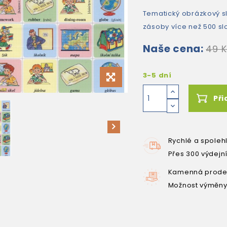
Tematický obrázkový s
zásoby více než 500 sl
Naše cena:
49 
3-5 dní
Při
Rychlé a spoleh
Přes 300 výdejn
Kamenná prodej
Možnost výměny