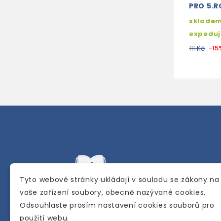
PRO 5.R
skladem
expedu
111 Kč
-15
Tyto webové stránky ukládají v souladu se zákony na
vaše zařízení soubory, obecně nazývané cookies.
Odsouhlaste prosím nastavení cookies souborů pro
Internetové a kamenné knihkupectví se
použití webu.