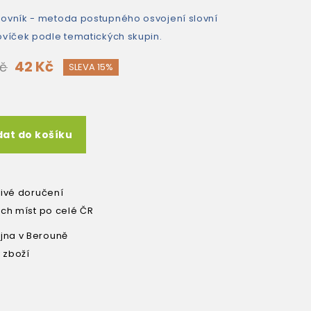
lovník - metoda postupného osvojení slovní
ovíček podle tematických skupin.
42 Kč
Kč
SLEVA 15%
dat do košíku
livé doručení
ích míst po celé ČR
na v Berouně
 zboží