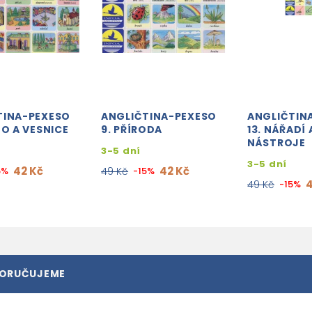
TINA-PEXESO
ANGLIČTINA-PEXESO
ANGLIČTIN
TO A VESNICE
9. PŘÍRODA
13. NÁŘADÍ 
NÁSTROJE
3-5 dní
3-5 dní
42 Kč
42 Kč
5%
49 Kč
-15%
4
49 Kč
-15%
PORUČUJEME