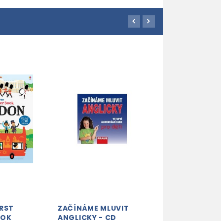
IRST
ZAČÍNÁME MLUVIT
ANGLIČTINA-P
OOK
ANGLICKY - CD
10. CESTOVÁNÍ