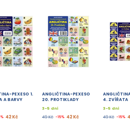
INA-PEXESO 1.
ANGLIČTINA-PEXESO
ANGLIČTIN
A A BARVY
20. PROTIKLADY
4. ZVÍŘATA
3-5 dní
3-5 dní
42 Kč
42 Kč
4
5%
49 Kč
-15%
49 Kč
-15%