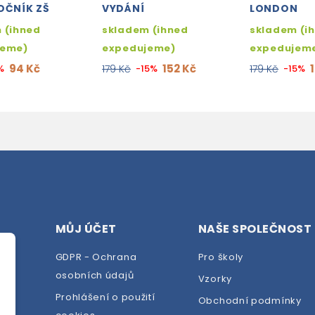
OČNÍK ZŠ
VYDÁNÍ
LONDON
 (ihned
skladem (ihned
skladem (i
jeme)
expedujeme)
expedujem
94 Kč
152 Kč
%
179 Kč
-15%
179 Kč
-15%
MŮJ ÚČET
NAŠE SPOLEČNOST
GDPR - Ochrana
Pro školy
osobních údajů
Vzorky
Prohlášení o použití
Obchodní podmínky