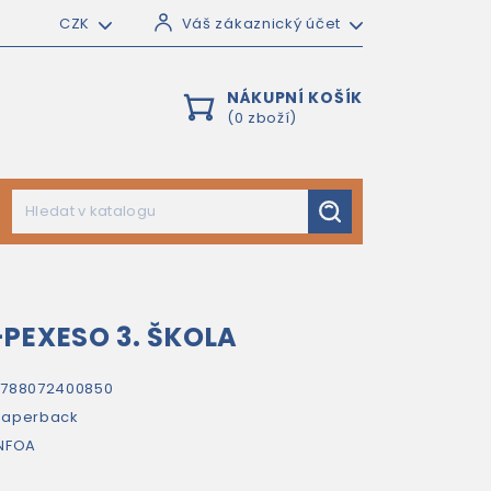
CZK
Váš zákaznický účet
NÁKUPNÍ KOŠÍK
(0 zboží)
PEXESO 3. ŠKOLA
9788072400850
paperback
NFOA
6