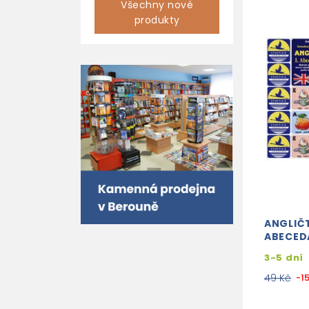
Všechny nové
produkty
ANGLIČT
ABECED
3-5 dní
49 Kč
-1