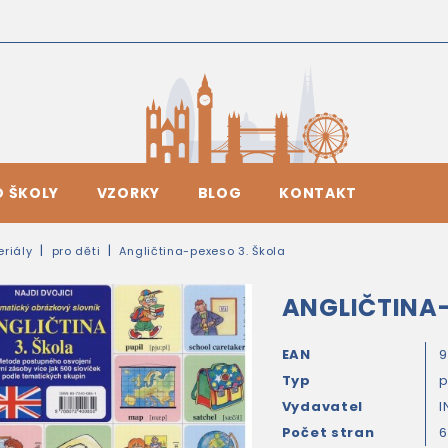
O ŠKOLY
VZORKY
BLOG
KONTAKT
riály
pro děti
Angličtina-pexeso 3. Škola
ANGLIČTINA-
EAN
Typ
Vydavatel
I
Počet stran