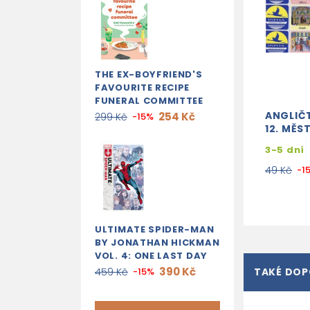
THE EX-BOYFRIEND'S
FAVOURITE RECIPE
FUNERAL COMMITTEE
ANGLIČ
254 Kč
299 Kč
-15%
12. MĚS
3-5 dní
49 Kč
-1
ULTIMATE SPIDER-MAN
BY JONATHAN HICKMAN
VOL. 4: ONE LAST DAY
390 Kč
459 Kč
-15%
TAKÉ DO