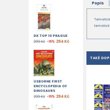
Popis
Tematick
tematick
DK TOP 10 PRAGUE
254 Kč
299 Kč
-15%
TAKÉ DO
USBORNE FIRST
ENCYCLOPEDIA OF
DINOSAURS
254 Kč
299 Kč
-15%