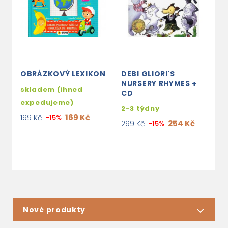
OBRÁZKOVÝ LEXIKON
DEBI GLIORI'S
M
NURSERY RHYMES +
M
skladem (ihned
CD
M
expedujeme)
2-3 týdny
2
169 Kč
199 Kč
-15%
254 Kč
299 Kč
-15%
1
Nové produkty