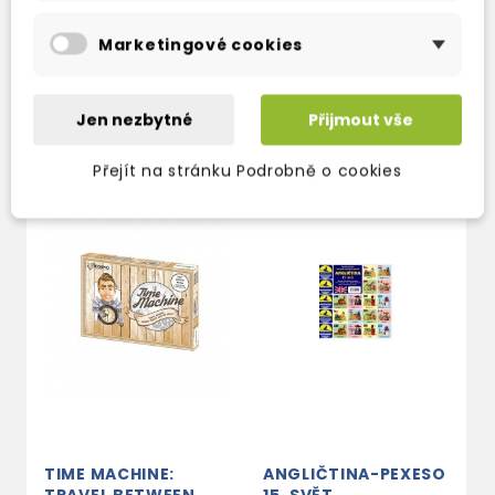
Marketingové cookies
Jen nezbytné
Přijmout vše
TAKÉ DOPORUČUJEME
Přejít na stránku Podrobně o cookies
TIME MACHINE:
ANGLIČTINA-PEXESO
A