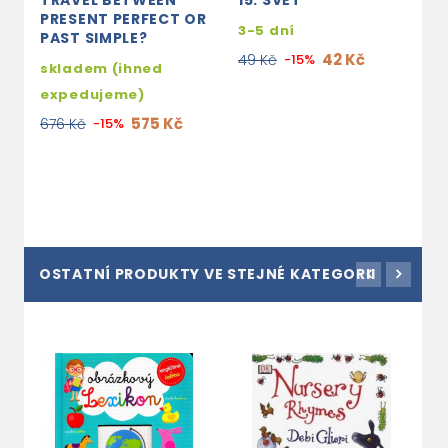
TRAVEL BETWEEN
15. SVĚT
4
PRESENT PERFECT OR
3-5 dní
3
PAST SIMPLE?
42 Kč
49 Kč
-15%
4
skladem (ihned
expedujeme)
575 Kč
676 Kč
-15%
OSTATNÍ PRODUKTY VE STEJNÉ KATEGORII