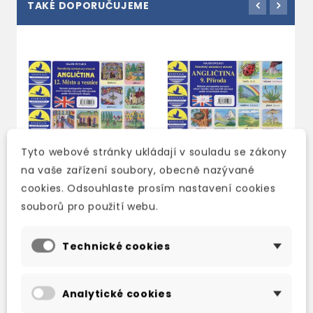
TAKÉ DOPORUČUJEME
Tyto webové stránky ukládají v souladu se zákony
na vaše zařízení soubory, obecně nazývané
cookies. Odsouhlaste prosím nastavení cookies
souborů pro použití webu.
ANGLIČTINA-PEXESO
ANGLIČTINA-PEXESO
A
12. MĚSTO A VESNICE
9. PŘÍRODA
1
Technické cookies
N
3-5 dní
3-5 dní
3
42 Kč
42 Kč
49 Kč
-15%
49 Kč
-15%
Analytické cookies
4