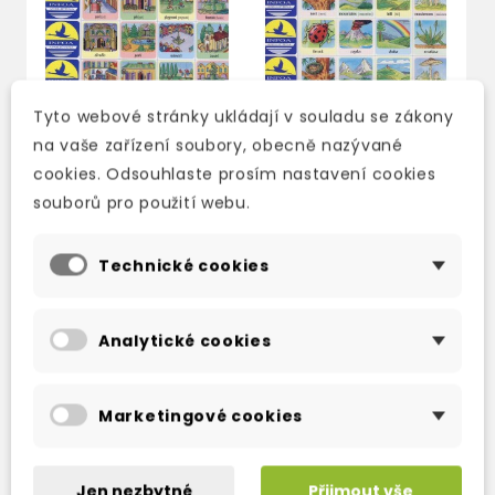
Tyto webové stránky ukládají v souladu se zákony
na vaše zařízení soubory, obecně nazývané
ANGLIČTINA-PEXESO
ANGLIČTINA-PEXESO
A
cookies. Odsouhlaste prosím nastavení cookies
12. MĚSTO A VESNICE
9. PŘÍRODA
1
souborů pro použití webu.
N
3-5 dní
3-5 dní
3
42 Kč
42 Kč
49 Kč
-15%
49 Kč
-15%
Technické cookies
4
Analytické cookies
Marketingové cookies
TAKÉ DOPORUČUJEME
Jen nezbytné
Přijmout vše