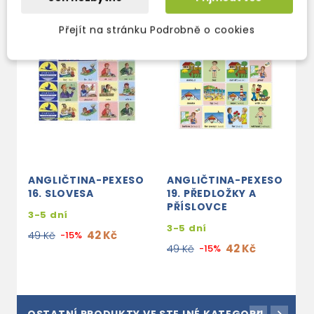
Přejít na stránku Podrobně o cookies
ANGLIČTINA-PEXESO
ANGLIČTINA-PEXESO
A
16. SLOVESA
19. PŘEDLOŽKY A
4
PŘÍSLOVCE
3-5 dní
3
3-5 dní
42 Kč
49 Kč
-15%
4
42 Kč
49 Kč
-15%