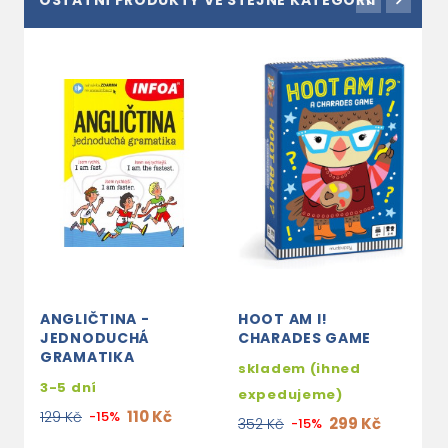
OSTATNÍ PRODUKTY VE STEJNÉ KATEGORII
ANGLIČTINA -
HOOT AM I!
N
JEDNODUCHÁ
CHARADES GAME
A
GRAMATIKA
skladem (ihned
3
3-5 dní
expedujeme)
4
110 Kč
129 Kč
-15%
299 Kč
352 Kč
-15%