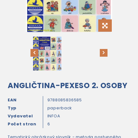
ANGLIČTINA-PEXESO 2. OSOBY
EAN
9788085836585
Typ
paperback
Vydavatel
INFOA
Počet stran
6
Tematický obrázkový slovník - metoda postupného