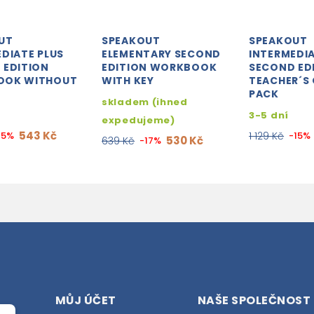
UT
SPEAKOUT
SPEAKOUT
DIATE PLUS
ELEMENTARY SECOND
INTERMEDIA
 EDITION
EDITION WORKBOOK
SECOND ED
OOK WITHOUT
WITH KEY
TEACHER´S 
PACK
skladem (ihned
3-5 dní
expedujeme)
543 Kč
15%
1 129 Kč
-15%
530 Kč
639 Kč
-17%
MŮJ ÚČET
NAŠE SPOLEČNOST