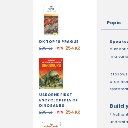
Popis
DK TOP 10 PRAGUE
Speako
254 Kč
299 Kč
-15%
authenti
in a var
It follo
prominent
systemat
USBORNE FIRST
ENCYCLOPEDIA OF
Build 
DINOSAURS
254 Kč
299 Kč
-15%
* Authen
understa