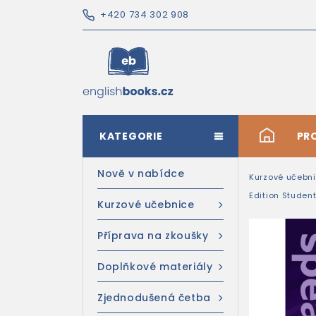
+420 734 302 908
KATEGORIE
#
PR
Nově v nabídce
Kurzové učebn
Edition Studen
Kurzové učebnice
Příprava na zkoušky
Doplňkové materiály
Zjednodušená četba