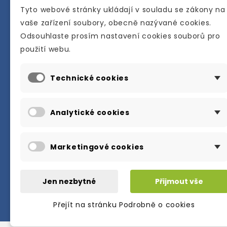
Tyto webové stránky ukládají v souladu se zákony na
vaše zařízení soubory, obecně nazývané cookies.
Odsouhlaste prosím nastavení cookies souborů pro
Internetové a kamenné knihkupectví se
použití webu.
sídlem v Berouně. Specializuje se na pro
materiálů určených pro studium a výuku
Technické cookies
anglického jazyka.
Karly Machové 48 Beroun 266 01
Analytické cookies
+420 734 302 908
info@englishbooks.cz
Marketingové cookies
Jen nezbytné
Přijmout vše
Přejít na stránku Podrobně o cookies
© 2026・englishbooks.cz・all rights res