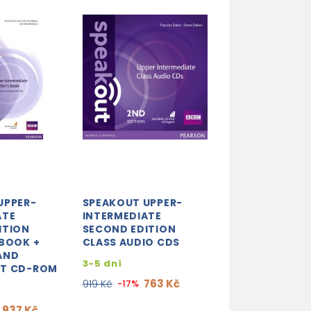
UPPER-
SPEAKOUT UPPER-
ATE
INTERMEDIATE
ITION
SECOND EDITION
 BOOK +
CLASS AUDIO CDS
AND
3-5 dní
NT CD-ROM
763 Kč
919 Kč
-17%
937 Kč