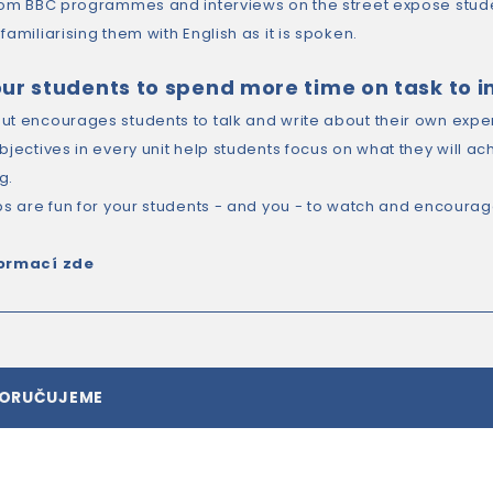
from BBC programmes and interviews on the street expose stud
familiarising them with English as it is spoken.
ur students to spend more time on task to i
ut encourages students to talk and write about their own exper
objectives in every unit help students focus on what they will a
g.
ips are fun for your students - and you - to watch and encourag
formací zde
PORUČUJEME