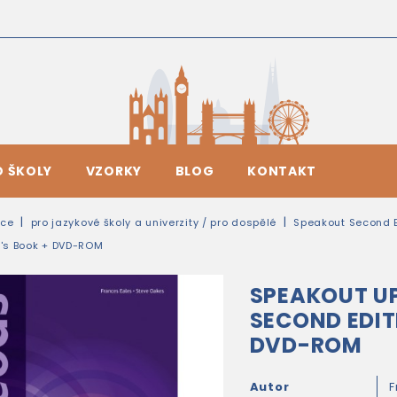
O ŠKOLY
VZORKY
BLOG
KONTAKT
ice
pro jazykové školy a univerzity / pro dospělé
Speakout Second E
t's Book + DVD-ROM
SPEAKOUT U
SECOND EDIT
DVD-ROM
Autor
F