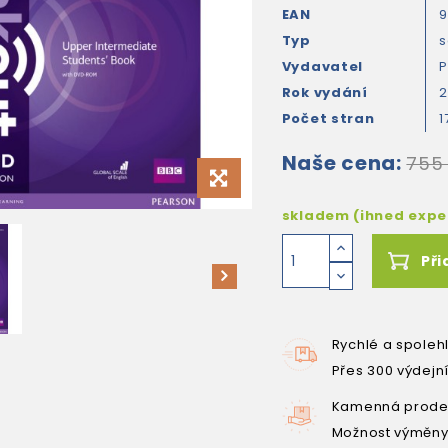
EAN
9
Typ
s
Vydavatel
P
Rok vydání
2
Počet stran
1
Naše cena:
755
skladem (ihned exp
Při
Rychlé a spoleh
Přes 300 výdejn
Kamenná prodej
Možnost výměny