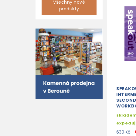
Všechny nové
produkty
SPEAKO
INTERM
SECOND
WORKBO
skladem
expedu
639 Kč
-