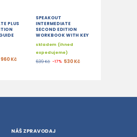
SPEAKOUT
SPEAKOUT AD
TE PLUS
INTERMEDIATE
PLUS SECOND E
ITION
SECOND EDITION
STUDENT´S BO
GUIDE
WORKBOOK WITH KEY
WITH DVD AND
MYENGLISHLAB
skladem (ihned
3-5 dní
expedujeme)
960 Kč
1 
1 390 Kč
-15%
530 Kč
639 Kč
-17%
NÁŠ ZPRAVODAJ