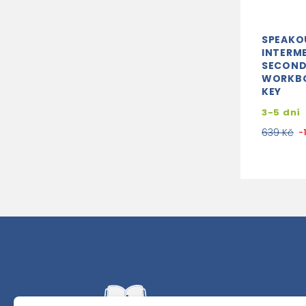
SPEAKO
INTERME
SECOND
WORKB
KEY
3-5 dní
639 Kč
-