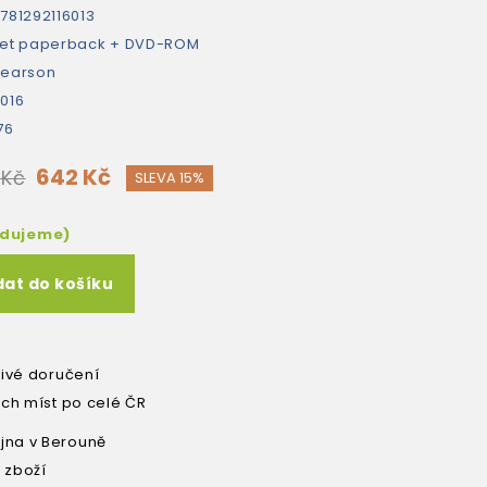
781292116013
et paperback + DVD-ROM
earson
016
76
642 Kč
 Kč
SLEVA 15%
edujeme)
dat do košíku
livé doručení
ích míst po celé ČR
na v Berouně
 zboží