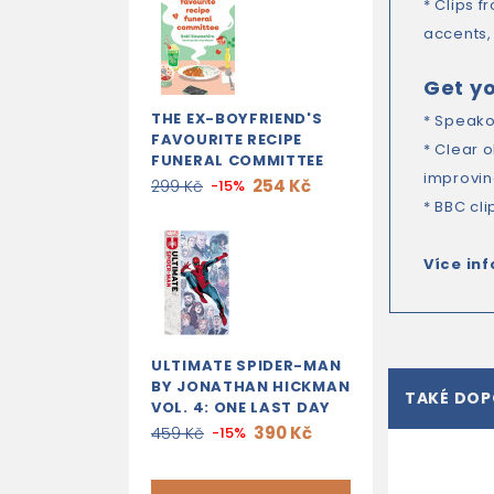
* Clips 
accents, 
Get yo
THE EX-BOYFRIEND'S
* Speako
FAVOURITE RECIPE
* Clear 
FUNERAL COMMITTEE
improvin
254 Kč
299 Kč
-15%
* BBC cl
Více in
ULTIMATE SPIDER-MAN
BY JONATHAN HICKMAN
TAKÉ DO
VOL. 4: ONE LAST DAY
390 Kč
459 Kč
-15%