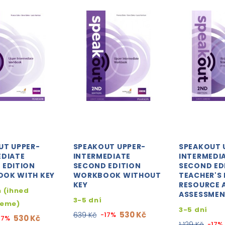
UT UPPER-
SPEAKOUT UPPER-
SPEAKOUT 
EDIATE
INTERMEDIATE
INTERMEDI
 EDITION
SECOND EDITION
SECOND ED
OK WITH KEY
WORKBOOK WITHOUT
TEACHER'S
KEY
RESOURCE 
 (ihned
ASSESSME
3-5 dní
jeme)
3-5 dní
530 Kč
639 Kč
-17%
530 Kč
17%
1 129 Kč
-17%