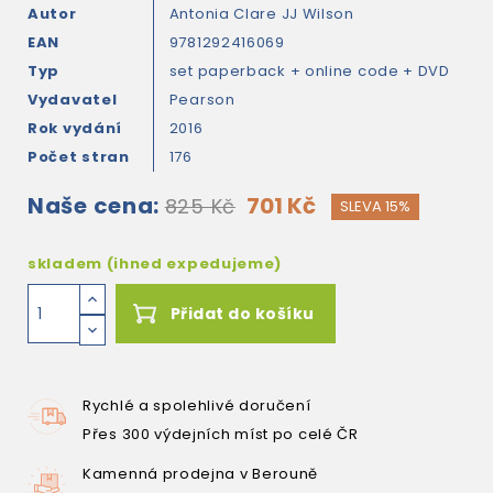
Autor
Antonia Clare
JJ Wilson
EAN
9781292416069
Typ
set paperback + online code + DVD
Vydavatel
Pearson
Rok vydání
2016
Počet stran
176
Naše cena:
701 Kč
825 Kč
SLEVA 15%
skladem (ihned expedujeme)
Přidat do košíku
Rychlé a spolehlivé doručení
Přes 300 výdejních míst po celé ČR
Kamenná prodejna v Berouně