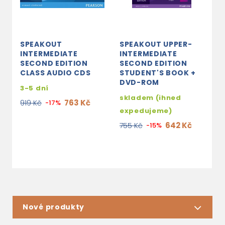
SPEAKOUT
SPEAKOUT UPPER-
S
INTERMEDIATE
INTERMEDIATE
I
SECOND EDITION
SECOND EDITION
S
CLASS AUDIO CDS
STUDENT'S BOOK +
C
DVD-ROM
3-5 dní
3
skladem (ihned
763 Kč
919 Kč
-17%
8
expedujeme)
642 Kč
755 Kč
-15%
Nové produkty