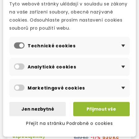
Tyto webové stránky ukládají v souladu se zákony
na vaše zařízení soubory, obecně nazývané
cookies. Odsouhlaste prosím nastavení cookies
souborů pro použití webu.
Technické cookies
Analytické cookies
Marketingové cookies
SPEAKOUT
SPEAKOUT
INTERMEDIATE
INTERMEDIATE
SECOND EDITION
SECOND EDITION
Jen nezbytné
Přijmout vše
WORKBOOK WITH
WORKBOOK
KEY
WITHOUT KEY
Přejít na stránku Podrobně o cookies
skladem (ihned
3-5 dní
expedujeme)
530 Kč
639 Kč
-17%