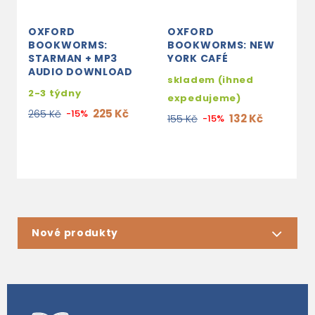
OXFORD
OXFORD
O
BOOKWORMS:
BOOKWORMS: NEW
B
STARMAN + MP3
YORK CAFÉ
S
AUDIO DOWNLOAD
A
skladem (ihned
2-3 týdny
2
expedujeme)
225 Kč
265 Kč
-15%
2
132 Kč
155 Kč
-15%
Nové produkty