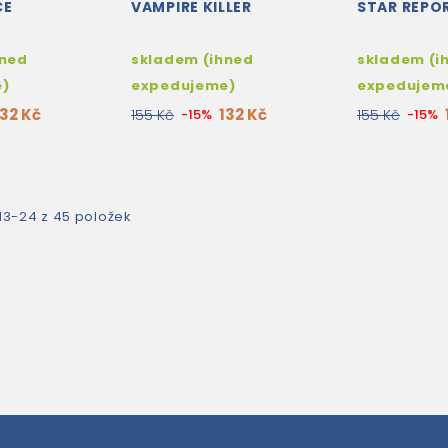
CE
VAMPIRE KILLER
STAR REPO
hned
skladem (ihned
skladem (i
e)
expedujeme)
expedujem
132 Kč
132 Kč
155 Kč
-15%
155 Kč
-15%
13-24 z 45 položek