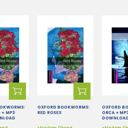
OOKWORMS:
OXFORD BOOKWORMS:
OXFORD B
+ + MP3
RED ROSES
ORCA + MP
WNLOAD
DOWNLOA
hned
skladem (ihned
skladem (i