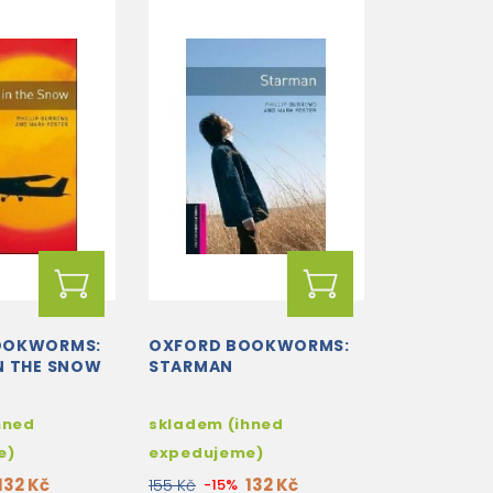
OOKWORMS:
OXFORD BOOKWORMS:
N THE SNOW
STARMAN
hned
skladem (ihned
e)
expedujeme)
132 Kč
132 Kč
155 Kč
-15%