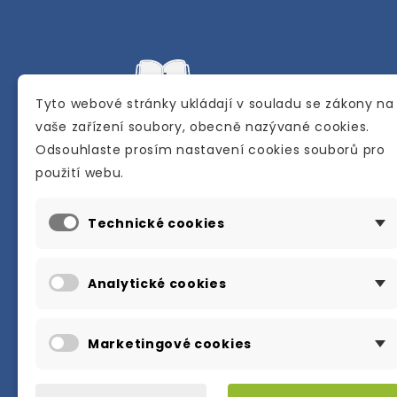
Tyto webové stránky ukládají v souladu se zákony na
vaše zařízení soubory, obecně nazývané cookies.
Odsouhlaste prosím nastavení cookies souborů pro
Internetové a kamenné knihkupectví se
použití webu.
sídlem v Berouně. Specializuje se na pro
materiálů určených pro studium a výuku
Technické cookies
anglického jazyka.
Karly Machové 48 Beroun 266 01
Analytické cookies
+420 734 302 908
info@englishbooks.cz
Marketingové cookies