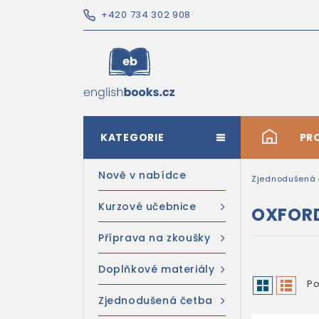
+420 734 302 908
KATEGORIE
#
PR
Nově v nabídce
Zjednodušená 
Kurzové učebnice
OXFOR
Příprava na zkoušky
Doplňkové materiály
Po
Zjednodušená četba