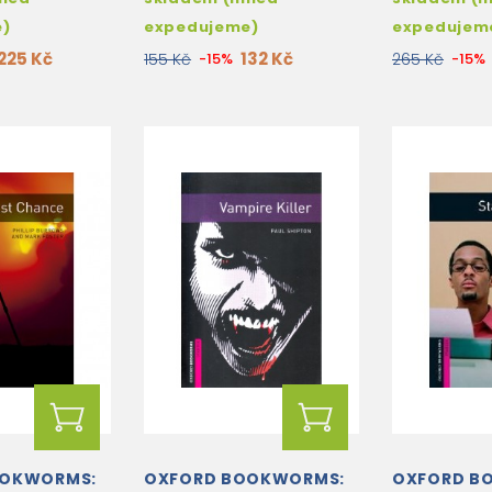
e)
expedujeme)
expedujem
225 Kč
132 Kč
155 Kč
-15%
265 Kč
-15%
OOKWORMS:
OXFORD BOOKWORMS:
OXFORD B