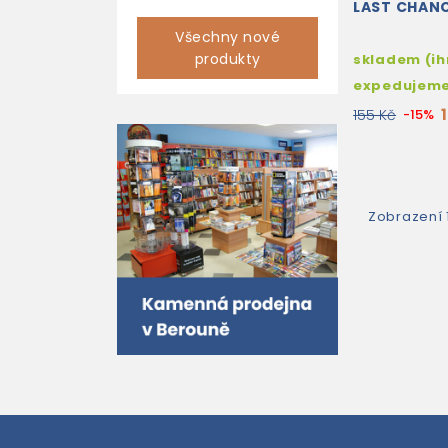
LAST CHAN
Všechny nové
produkty
skladem (i
expedujem
155 Kč
-15%
Zobrazení 