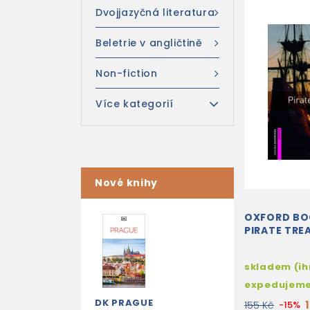
Dvojjazyčná literatura
Beletrie v angličtině
Non-fiction
Více kategorií
Nové knihy
OXFORD B
PIRATE TRE
skladem (i
expedujem
DK PRAGUE
155 Kč
-15%