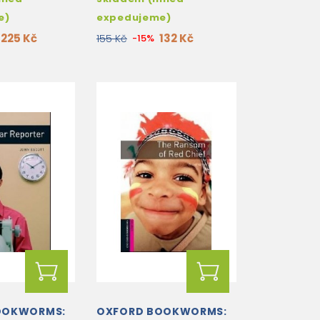
e)
expedujeme)
225 Kč
132 Kč
155 Kč
-15%
OOKWORMS:
OXFORD BOOKWORMS: