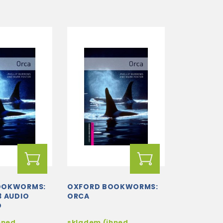
OOKWORMS:
OXFORD BOOKWORMS:
3 AUDIO
ORCA
D
hned
skladem (ihned