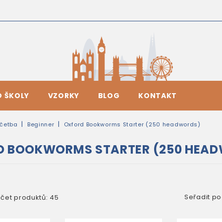
O ŠKOLY
VZORKY
BLOG
KONTAKT
četba
Beginner
Oxford Bookworms Starter (250 headwords)
D BOOKWORMS STARTER (250 HEA
Seřadit po
čet produktů: 45