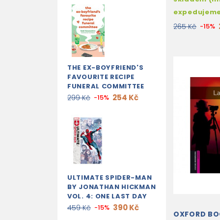
expedujem
265 Kč
-15%
THE EX-BOYFRIEND'S
FAVOURITE RECIPE
FUNERAL COMMITTEE
254 Kč
299 Kč
-15%
ULTIMATE SPIDER-MAN
BY JONATHAN HICKMAN
VOL. 4: ONE LAST DAY
390 Kč
459 Kč
-15%
OXFORD B