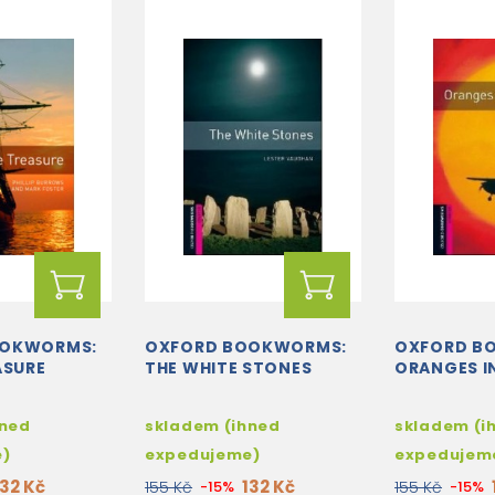
OOKWORMS:
OXFORD BOOKWORMS:
OXFORD B
ASURE
THE WHITE STONES
ORANGES I
hned
skladem (ihned
skladem (i
e)
expedujeme)
expedujem
132 Kč
132 Kč
155 Kč
-15%
155 Kč
-15%