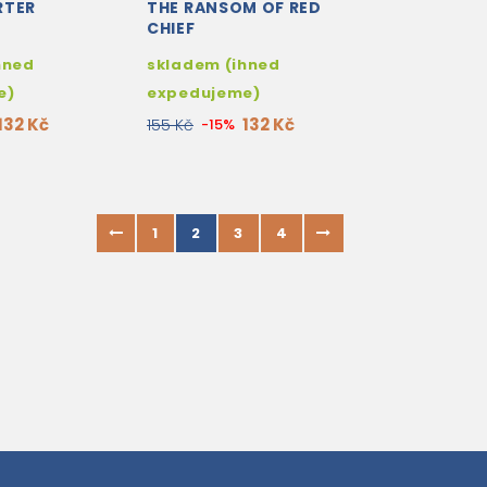
RTER
THE RANSOM OF RED
CHIEF
hned
skladem (ihned
e)
expedujeme)
132 Kč
132 Kč
155 Kč
-15%
1
2
3
4