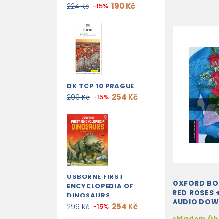
190 Kč
224 Kč
-15%
DK TOP 10 PRAGUE
254 Kč
299 Kč
-15%
USBORNE FIRST
OXFORD B
ENCYCLOPEDIA OF
RED ROSES 
DINOSAURS
AUDIO DO
254 Kč
299 Kč
-15%
skladem (i