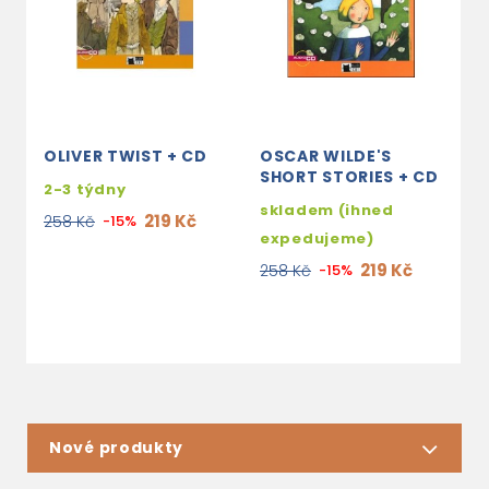
OLIVER TWIST + CD
OSCAR WILDE'S
A
SHORT STORIES + CD
H
2-3 týdny
C
skladem (ihned
219 Kč
258 Kč
-15%
s
expedujeme)
e
219 Kč
258 Kč
-15%
2
Nové produkty