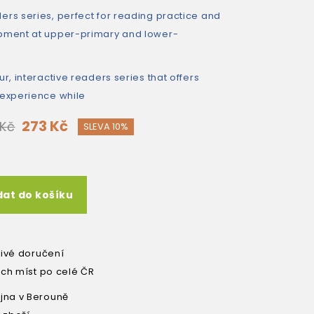
ers series, perfect for reading practice and
opment at upper-primary and lower-
ur, interactive readers series that offers
 experience while
273 Kč
 Kč
SLEVA 10%
dat do košíku
livé doručení
ích míst po celé ČR
na v Berouně