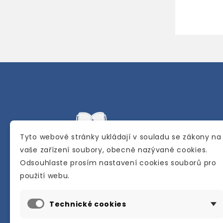
Tyto webové stránky ukládají v souladu se zákony na
vaše zařízení soubory, obecně nazývané cookies.
Odsouhlaste prosím nastavení cookies souborů pro
Internetové a kamenné knihkupectví se
použití webu.
sídlem v Berouně. Specializuje se na pro
materiálů určených pro studium a výuku
Technické cookies
anglického jazyka.