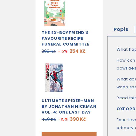
Popis
THE EX-BOYFRIEND'S
FAVOURITE RECIPE
FUNERAL COMMITTEE
What hap
254 Kč
299 Kč
-15%
How can 
bowl des
What does
when sh
Read this
ULTIMATE SPIDER-MAN
BY JONATHAN HICKMAN
OXFORD
VOL. 4: ONE LAST DAY
390 Kč
459 Kč
-15%
Four-lev
primary 