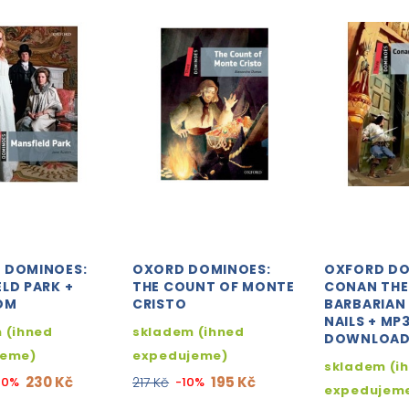
 DOMINOES:
OXORD DOMINOES:
OXFORD DO
LD PARK +
THE COUNT OF MONTE
CONAN THE
OM
CRISTO
BARBARIAN 
NAILS + MP
 (ihned
skladem (ihned
DOWNLOA
jeme)
expedujeme)
skladem (i
230 Kč
195 Kč
10%
217 Kč
-10%
expedujem