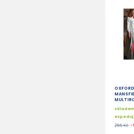
OXFORD
MANSFIE
MULTIR
skladem
expedu
255 Kč
-