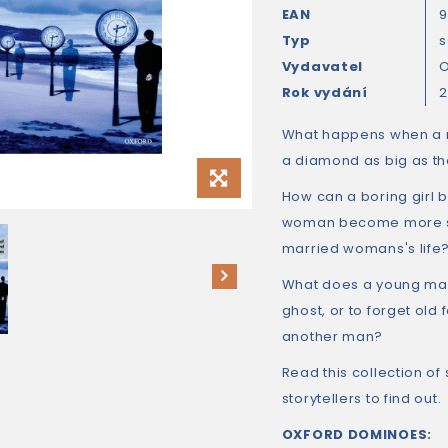
EAN
9
Typ
s
Vydavatel
O
Rok vydání
2
What happens when a ma
a diamond as big as the
How can a boring girl
woman become more sen
married womans's life
What does a young man d
ghost, or to forget ol
another man?
Read this collection of 
storytellers to find out.
OXFORD DOMINOES: