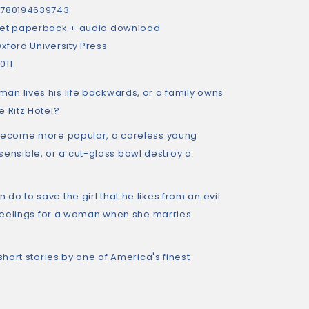
780194639743
et paperback + audio download
xford University Press
011
n lives his life backwards, or a family owns
 Ritz Hotel?
 become more popular, a careless young
sible, or a cut-glass bowl destroy a
?
o to save the girl that he likes from an evil
d feelings for a woman when she marries
short stories by one of America's finest