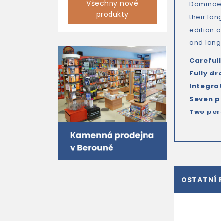
Všechny nové
Dominoes 
produkty
their lan
edition 
and lang
Carefull
Fully d
Integra
Seven p
Two per
OSTATNÍ 