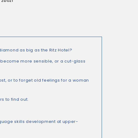
 zboží
diamond as big as the Ritz Hotel?
become more sensible, or a cut-glass
st, or to forget old feelings for a woman
s to find out.
nguage skills development at upper-