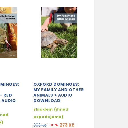
MINOES:
OXFORD DOMINOES:
OXFORD DOMIN
MY FAMILY AND OTHER
SHERLOCK HOL
- RED
ANIMALS + AUDIO
THE SIGN OF F
3 AUDIO
DOWNLOAD
MP3 AUDIO
D
DOWNLOAD
skladem (ihned
hned
2-3 týdny
expedujeme)
e)
273
303 Kč
-10%
273 Kč
303 Kč
-10%