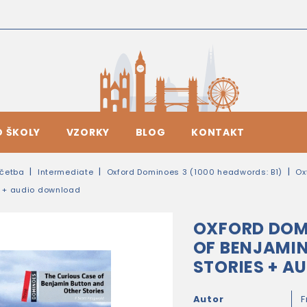
O ŠKOLY
VZORKY
BLOG
KONTAKT
četba
Intermediate
Oxford Dominoes 3 (1000 headwords: B1)
Ox
s + audio download
OXFORD DOMI
OF BENJAMI
STORIES + 
Autor
F