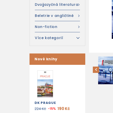
Dvojjazyčná literatura
Beletrie v angličtině
Non-fiction
Více kategorií
Nové knihy
DK PRAGUE
190 Kč
224 Kč
-15%