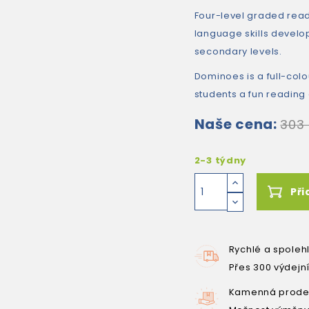
Four-level graded read
language skills devel
secondary levels.
Dominoes is a full-colo
students a fun reading
Naše cena:
303
2-3 týdny
Při
Rychlé a spoleh
Přes 300 výdejn
Kamenná prodej