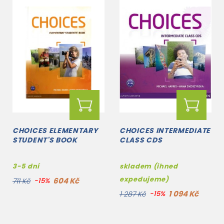
CHOICES ELEMENTARY
CHOICES INTERMEDIATE
STUDENT'S BOOK
CLASS CDS
3-5 dní
skladem (ihned
expedujeme)
604 Kč
711 Kč
-15%
1 094 Kč
1 287 Kč
-15%