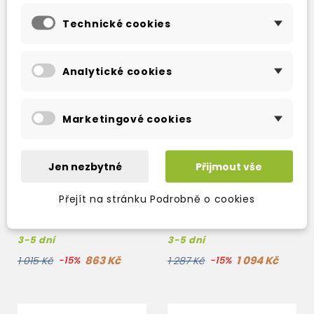
Technické cookies
Analytické cookies
Marketingové cookies
Jen nezbytné
Přijmout vše
CHOICES ELEMENTARY
CHOICES ELEMENTARY
Přejít na stránku Podrobně o cookies
STUDENT'S BOOK +
CLASS CDS
ACCESS TO
MYENGLISHLAB
3-5 dní
3-5 dní
863 Kč
1 094 Kč
1 015 Kč
-15%
1 287 Kč
-15%