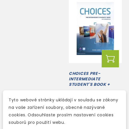
CHOICES PRE-
INTERMEDIATE
STUDENT'S BOOK +
ACCESS TO
skladem (ihned
MYENGLISHLAB
Tyto webové stránky ukládají v souladu se zákony
expedujeme)
na vaše zařízení soubory, obecně nazývané
863 Kč
1 015 Kč
-15%
cookies. Odsouhlaste prosím nastavení cookies
souborů pro použití webu.