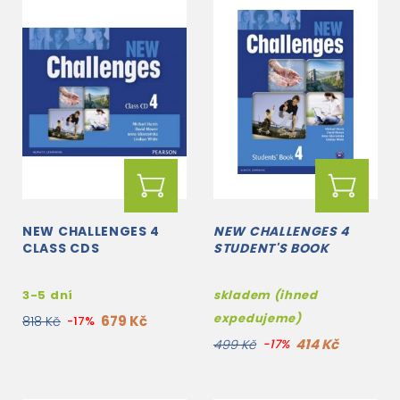
NEW CHALLENGES 4
NEW CHALLENGES 4
CLASS CDS
STUDENT'S BOOK
3-5 dní
skladem (ihned
expedujeme)
679 Kč
818 Kč
-17%
414 Kč
499 Kč
-17%