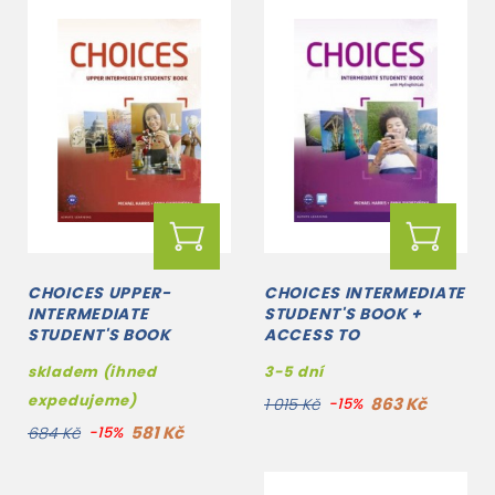
CHOICES UPPER-
CHOICES INTERMEDIATE
INTERMEDIATE
STUDENT'S BOOK +
STUDENT'S BOOK
ACCESS TO
MYENGLISHLAB
skladem (ihned
3-5 dní
expedujeme)
863 Kč
1 015 Kč
-15%
581 Kč
684 Kč
-15%