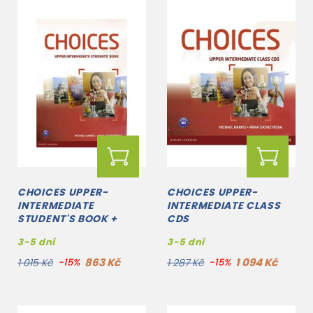
CHOICES UPPER-
CHOICES UPPER-
INTERMEDIATE
INTERMEDIATE CLASS
STUDENT'S BOOK +
CDS
ACCESS TO
3-5 dní
3-5 dní
MYENGLISHLAB
863 Kč
1 094 Kč
1 015 Kč
-15%
1 287 Kč
-15%