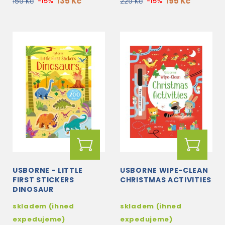
135 Kč
195 Kč
159 Kč
-15%
229 Kč
-15%
USBORNE - LITTLE
USBORNE WIPE-CLEAN
FIRST STICKERS
CHRISTMAS ACTIVITIES
DINOSAUR
skladem (ihned
skladem (ihned
expedujeme)
expedujeme)