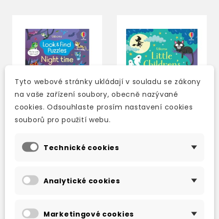
Tyto webové stránky ukládají v souladu se zákony
na vaše zařízení soubory, obecně nazývané
cookies. Odsouhlaste prosím nastavení cookies
souborů pro použití webu.
Technické cookies
USBORNE LOOK AND
USBORNE: LITTLE
FIND PUZZLES NIGHT
CHILDREN'S
TIME
HALLOWEEN PUZZLES
Analytické cookies
skladem (ihned
skladem (ihned
expedujeme)
expedujeme)
135 Kč
220 Kč
159 Kč
-15%
259 Kč
-15%
Marketingové cookies