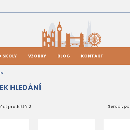
O ŠKOLY
VZORKY
BLOG
KONTAKT
ání
EK HLEDÁNÍ
Seřadit po
čet produktů: 3