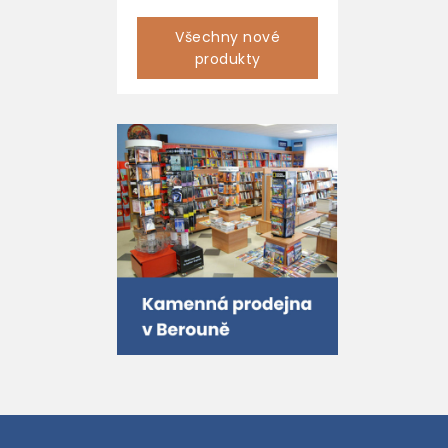
Všechny nové
produkty