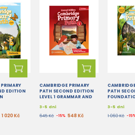
 PRIMARY
CAMBRIDGE PRIMARY
CAMBRIDGE
D EDITION
PATH SECOND EDITION
PATH SECO
ON
LEVEL 1 GRAMMAR AND
FOUNDATI
S
WRITING WORKBOOK
STUDENT'S
3-5 dní
3-5 dní
MY CREATI
CUE...
1 020 Kč
548 Kč
645 Kč
-15%
1 060 Kč
-15