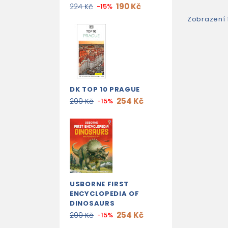
190 Kč
224 Kč
-15%
Zobrazení 
DK TOP 10 PRAGUE
254 Kč
299 Kč
-15%
USBORNE FIRST
ENCYCLOPEDIA OF
DINOSAURS
254 Kč
299 Kč
-15%