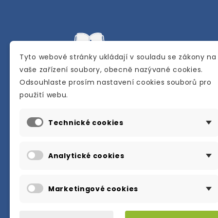
Tyto webové stránky ukládají v souladu se zákony na
vaše zařízení soubory, obecně nazývané cookies.
Odsouhlaste prosím nastavení cookies souborů pro
Internetové a kamenné knihkupectví se
použití webu.
sídlem v Berouně. Specializuje se na pro
materiálů určených pro studium a výuku
Technické cookies
anglického jazyka.
Karly Machové 48 Beroun 266 01
Analytické cookies
+420 734 302 908
info@englishbooks.cz
Marketingové cookies