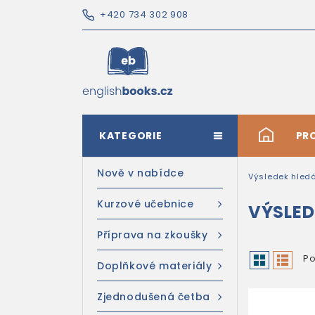
+420 734 302 908
KATEGORIE
#
PR
Nově v nabídce
Výsledek hled
Kurzové učebnice
VÝSLED
Příprava na zkoušky
Po
Doplňkové materiály
Zjednodušená četba