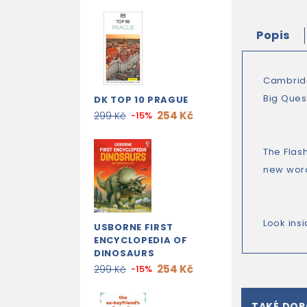
Popis
Cambridg
Big Ques
DK TOP 10 PRAGUE
254 Kč
299 Kč
-15%
The Flas
new word
Look ins
USBORNE FIRST
ENCYCLOPEDIA OF
DINOSAURS
254 Kč
299 Kč
-15%
TAKÉ DO