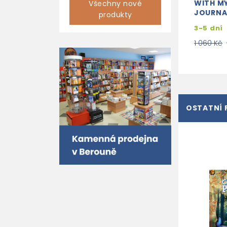
WITH MY
Všechny nové
JOURNAL
produkty
3-5 dní
1 060 Kč
OSTATNÍ 