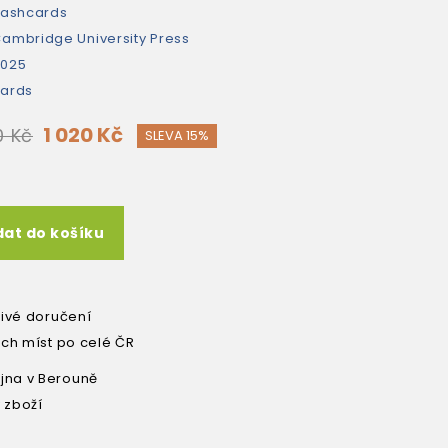
lashcards
ambridge University Press
2025
ards
1 020 Kč
0 Kč
SLEVA 15%
dat do košíku
livé doručení
ích míst po celé ČR
na v Berouně
 zboží