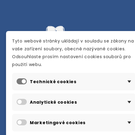
Tyto webové stránky ukládají v souladu se zákony na
vaše zařízení soubory, obecně nazývané cookies.
Odsouhlaste prosím nastavení cookies souborů pro
Internetové a kamenné knihkupectví se
použití webu.
sídlem v Berouně. Specializuje se na pro
materiálů určených pro studium a výuku
Technické cookies
anglického jazyka.
Karly Machové 48 Beroun 266 01
Analytické cookies
+420 734 302 908
info@englishbooks.cz
Marketingové cookies