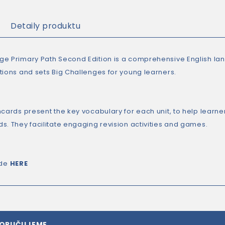
Detaily produktu
e Primary Path Second Edition is a comprehensive English lan
tions and sets Big Challenges for young learners.
hcards present the key vocabulary for each unit, to help learn
s. They facilitate engaging revision activities and games.
ide
HERE
PORUČUJEME