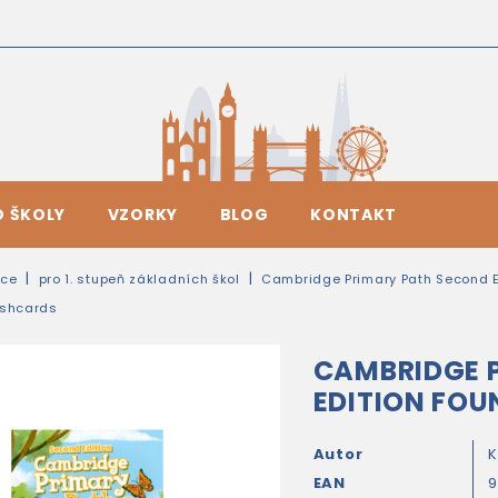
O ŠKOLY
VZORKY
BLOG
KONTAKT
ice
pro 1. stupeň základních škol
Cambridge Primary Path Second E
ashcards
CAMBRIDGE 
EDITION FO
Autor
K
EAN
9