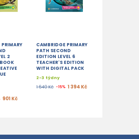
 PRIMARY
CAMBRIDGE PRIMARY
CAMBRIDGE PR
ND
PATH SECOND
PATH SECOND
EL 2
EDITION LEVEL 6
EDITION LEVEL 
 BOOK
TEACHER'S EDITION
GRAMMAR AND
EATIVE
WITH DIGITAL PACK
WRITING WOR
CUE
2-3 týdny
3-5 dní
1 394 Kč
548
1 640 Kč
-15%
645 Kč
-15%
901 Kč
%