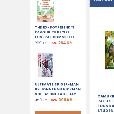
THE EX-BOYFRIEND'S
FAVOURITE RECIPE
FUNERAL COMMITTEE
254 Kč
299 Kč
-15%
ULTIMATE SPIDER-MAN
BY JONATHAN HICKMAN
VOL. 4: ONE LAST DAY
CAMBRI
390 Kč
459 Kč
-15%
PATH S
FOUNDA
STUDEN