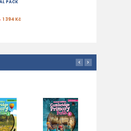
AL PACK
1 394 Kč
%