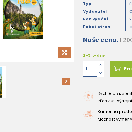
Typ
f
Vydavatel
C
Rok vydání
Počet stran
c
Naše cena:
1 20
2-3 týdny
Při
Rychlé a spoleh
Přes 300 výdejn
Kamenná prodej
Možnost výměny