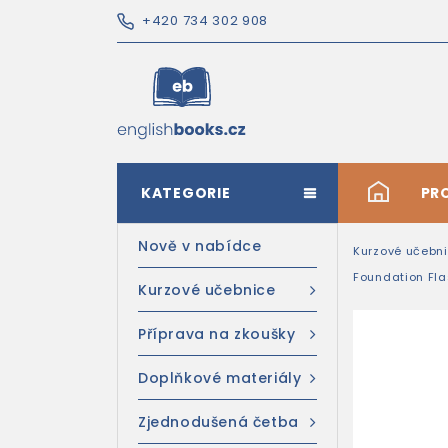
+420 734 302 908
KATEGORIE
#
PR
Nově v nabídce
Kurzové učebn
Foundation Fl
Kurzové učebnice
Příprava na zkoušky
Doplňkové materiály
Zjednodušená četba