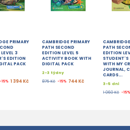
DGE PRIMARY
CAMBRIDGE PRIMARY
CAMBRIDGE
ECOND
PATH SECOND
PATH SECO
 LEVEL 3
EDITION LEVEL 5
EDITION LEV
'S EDITION
ACTIVITY BOOK WITH
STUDENT'S
GITAL PACK
DIGITAL PACK
WITH MY CR
JOURNAL, 
2-3 týdny
CARDS...
1 394 Kč
744 Kč
-15%
875 Kč
-15%
3-5 dní
1 060 Kč
-15