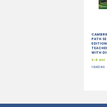
CAMBRI
PATH S
EDITION
TEACHER
WITH DI
3-5 dní
1 640 Kč