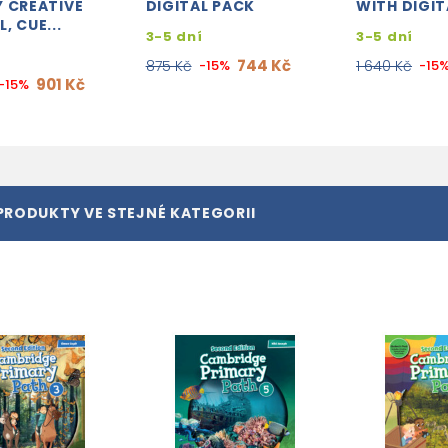
 CREATIVE
DIGITAL PACK
WITH DIGIT
, CUE...
3-5 dní
3-5 dní
744 Kč
875 Kč
-15%
1 640 Kč
-15
901 Kč
-15%
PRODUKTY VE STEJNÉ KATEGORII