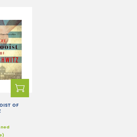
OIST OF
Z
hned
e)