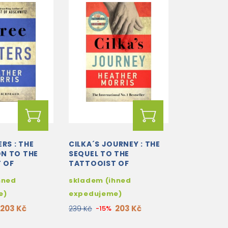
ERS : THE
CILKA´S JOURNEY : THE
N TO THE
SEQUEL TO THE
 OF
TATTOOIST OF
 TRILOGY
AUSCHWITZ
hned
skladem (ihned
e)
expedujeme)
203 Kč
203 Kč
239 Kč
-15%