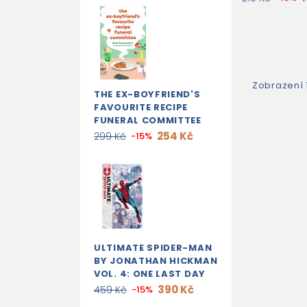
Zobrazení 1
THE EX-BOYFRIEND'S
FAVOURITE RECIPE
FUNERAL COMMITTEE
254 Kč
299 Kč
-15%
ULTIMATE SPIDER-MAN
BY JONATHAN HICKMAN
VOL. 4: ONE LAST DAY
390 Kč
459 Kč
-15%