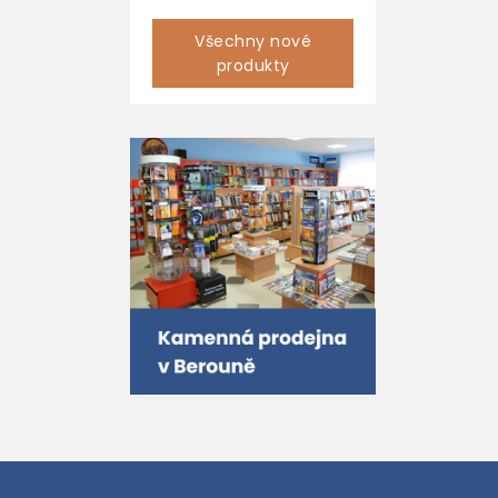
Všechny nové
produkty