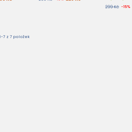
299 Kč
-15%
-7 z 7 položek