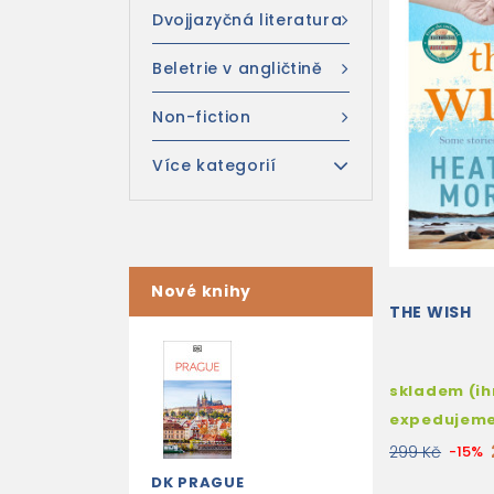
Dvojjazyčná literatura
Beletrie v angličtině
Non-fiction
Více kategorií
Nové knihy
THE WISH
skladem (i
expedujem
299 Kč
-15%
DK PRAGUE