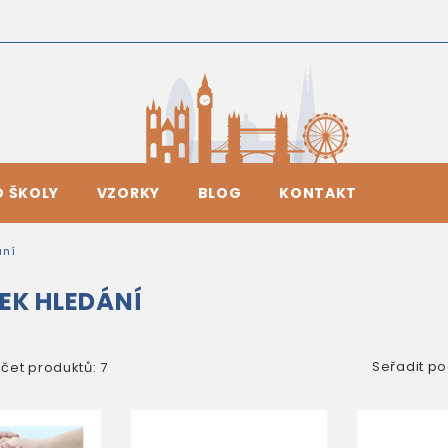
O ŠKOLY
VZORKY
BLOG
KONTAKT
ání
EK HLEDÁNÍ
Seřadit po
čet produktů: 7