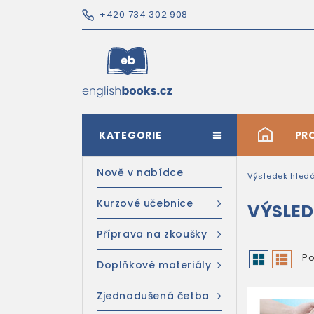
+420 734 302 908
KATEGORIE
#
PR
Nově v nabídce
Výsledek hled
Kurzové učebnice
VÝSLED
Příprava na zkoušky
Po
Doplňkové materiály
Zjednodušená četba