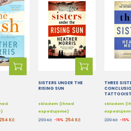
SISTERS UNDER THE
THREE SIST
RISING SUN
CONCLUSIO
TATTOOIST
AUSCHWITZ
hned
skladem (ihned
skladem (i
e)
expedujeme)
expedujem
254 Kč
254 Kč
299 Kč
-15%
239 Kč
-15%