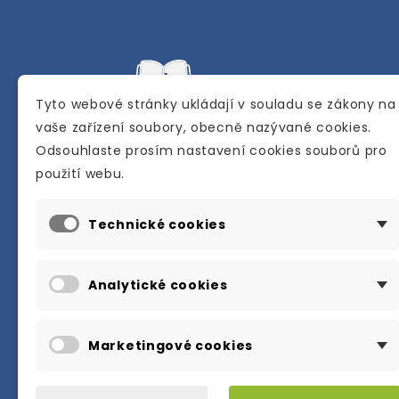
Tyto webové stránky ukládají v souladu se zákony na
vaše zařízení soubory, obecně nazývané cookies.
Odsouhlaste prosím nastavení cookies souborů pro
Internetové a kamenné knihkupectví se
použití webu.
sídlem v Berouně. Specializuje se na pro
materiálů určených pro studium a výuku
Technické cookies
anglického jazyka.
Karly Machové 48 Beroun 266 01
Analytické cookies
+420 734 302 908
info@englishbooks.cz
Marketingové cookies