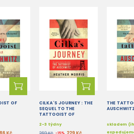
OIST OF
CILKA´S JOURNEY : THE
THE TATTO
SEQUEL TO THE
AUSCHWIT
TATTOOIST OF
AUSCHWITZ
2-3 týdny
skladem (i
expedujem
186 Kč
229 Kč
269 Kč
-15%