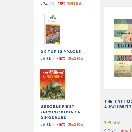
190 Kč
224 Kč
-15%
DK TOP 10 PRAGUE
254 Kč
299 Kč
-15%
THE TATTO
USBORNE FIRST
AUSCHWITZ
ENCYCLOPEDIA OF
DINOSAURS
3-5 dní
254 Kč
299 Kč
-15%
219 Kč
-15%