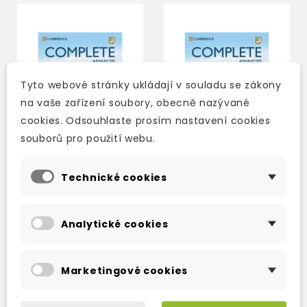
Tyto webové stránky ukládají v souladu se zákony
na vaše zařízení soubory, obecně nazývané
cookies. Odsouhlaste prosím nastavení cookies
souborů pro použití webu.
Technické cookies
COMPLETE ADVANCED
COMPLETE ADVANCED
THIRD EDITION
THIRD EDITION
STUDENT'S PACK
STUDENT'S BOOK
Analytické cookies
WITHOUT ANSWERS
skladem (ihned
skladem (ihned
WITH DIGITAL PACK
expedujeme)
expedujeme)
Marketingové cookies
918 Kč
764 Kč
1 080 Kč
-15%
899 Kč
-15%