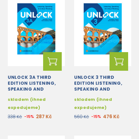
UNLOCK 3A THIRD
UNLOCK 3 THIRD
EDITION LISTENING,
EDITION LISTENING,
SPEAKING AND
SPEAKING AND
CRITICAL THINKING
CRITICAL THINKING
skladem (ihned
skladem (ihned
STUDENT'S BOOK
STUDENT'S BOOK
WITH DIGITAL PACK
WITH DIGITAL PACK
expedujeme)
expedujeme)
287 Kč
476 Kč
338 Kč
-15%
560 Kč
-15%