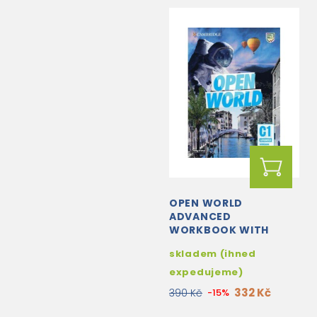
OPEN WORLD
ADVANCED
WORKBOOK WITH
ANSWERS WITH AUDIO
skladem (ihned
expedujeme)
332 Kč
390 Kč
-15%