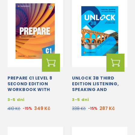
PREPARE C1 LEVEL 8
UNLOCK 3B THIRD
SECOND EDITION
EDITION LISTENING,
WORKBOOK WITH
SPEAKING AND
DIGITAL PACK
CRITICAL THINKING
3-5 dní
3-5 dní
STUDENT'S BOOK
WITH DIGITAL PACK
349 Kč
287 Kč
410 Kč
-15%
338 Kč
-15%