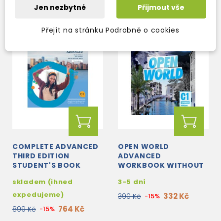
Jen nezbytné
Přijmout vše
Přejít na stránku Podrobně o cookies
COMPLETE ADVANCED
OPEN WORLD
THIRD EDITION
ADVANCED
STUDENT'S BOOK
WORKBOOK WITHOUT
WITH ANSWERS WITH
ANSWERS WITH AUDIO
skladem (ihned
3-5 dní
DIGITAL PACK
expedujeme)
332 Kč
390 Kč
-15%
764 Kč
899 Kč
-15%