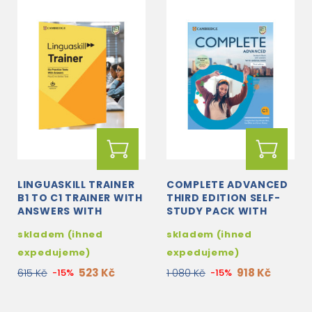
LINGUASKILL TRAINER
COMPLETE ADVANCED
B1 TO C1 TRAINER WITH
THIRD EDITION SELF-
ANSWERS WITH
STUDY PACK WITH
DOWNLOADABLE
ANSWERS
skladem (ihned
skladem (ihned
AUDIO
expedujeme)
expedujeme)
523 Kč
918 Kč
615 Kč
-15%
1 080 Kč
-15%