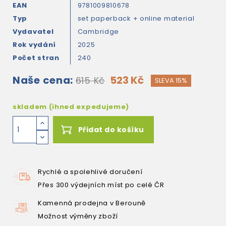
EAN
9781009810678
Typ
set paperback + online material
Vydavatel
Cambridge
Rok vydání
2025
Počet stran
240
Naše cena:
523 Kč
615 Kč
SLEVA 15%
skladem (ihned expedujeme)
Přidat do košíku
Rychlé a spolehlivé doručení
Přes 300 výdejních míst po celé ČR
Kamenná prodejna v Berouně
Možnost výměny zboží