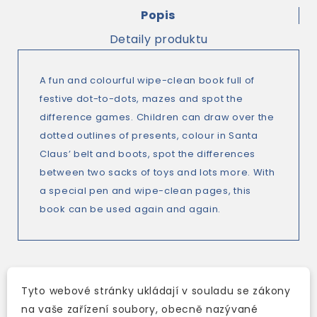
Popis
Detaily produktu
A fun and colourful wipe-clean book full of
festive dot-to-dots, mazes and spot the
difference games. Children can draw over the
dotted outlines of presents, colour in Santa
Claus’ belt and boots, spot the differences
between two sacks of toys and lots more. With
a special pen and wipe-clean pages, this
book can be used again and again.
Tyto webové stránky ukládají v souladu se zákony
TAKÉ DOPORUČUJEME
na vaše zařízení soubory, obecně nazývané