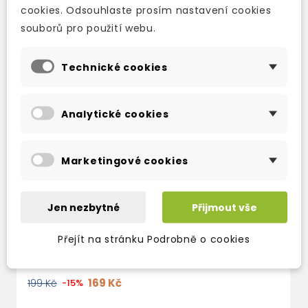
cookies. Odsouhlaste prosím nastavení cookies
souborů pro použití webu.
Technické cookies
Analytické cookies
Marketingové cookies
LITTLE CHILDREN'S
Jen nezbytné
Přijmout vše
CHRISTMAS
ACTIVITY PAD
Přejít na stránku Podrobně o cookies
skladem (ihned
expedujeme)
169 Kč
199 Kč
-15%