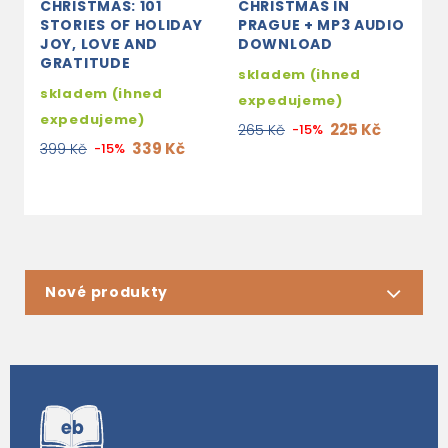
CHRISTMAS: 101
CHRISTMAS IN
C
STORIES OF HOLIDAY
PRAGUE + MP3 AUDIO
B
JOY, LOVE AND
DOWNLOAD
s
GRATITUDE
skladem (ihned
e
skladem (ihned
expedujeme)
2
expedujeme)
225 Kč
265 Kč
-15%
339 Kč
399 Kč
-15%
Nové produkty