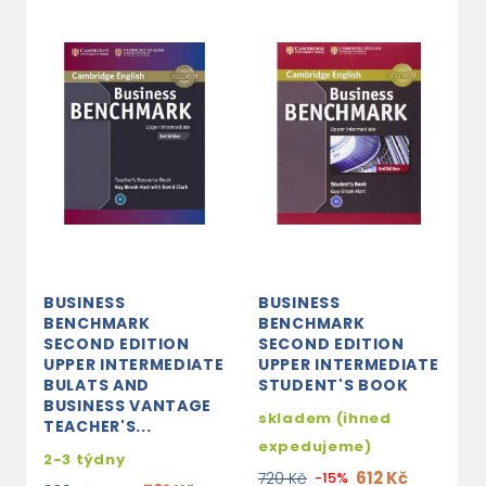
BUSINESS
BUSINESS
B
BENCHMARK
BENCHMARK
B
SECOND EDITION
SECOND EDITION
S
UPPER INTERMEDIATE
UPPER INTERMEDIATE
U
BULATS AND
STUDENT'S BOOK
B
BUSINESS VANTAGE
B
skladem (ihned
TEACHER'S...
P
expedujeme)
B
2-3 týdny
612 Kč
720 Kč
-15%
2