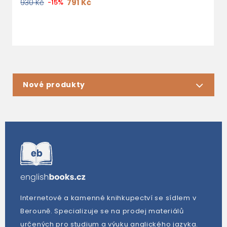
791 Kč
930 Kč
-15%
3
Nové produkty
Internetové a kamenné knihkupectví se sídlem v
Berouně. Specializuje se na prodej materiálů
určených pro studium a výuku anglického jazyka.