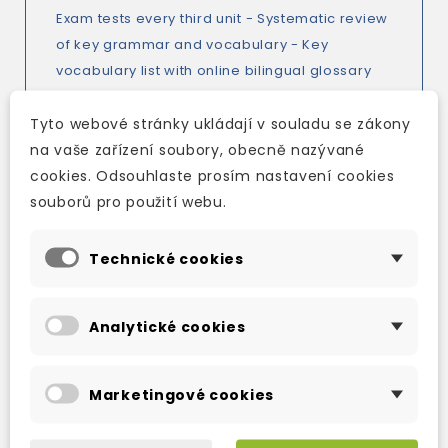
Exam tests every third unit - Systematic review
of key grammar and vocabulary - Key
vocabulary list with online bilingual glossary
Who is it for Designed for students at Upper
Intermediate level which is equivalent to
Tyto webové stránky ukládají v souladu se zákony
Cambridge ESOL FCE and the Council of
na vaše zařízení soubory, obecně nazývané
Europe's B2 level.
cookies. Odsouhlaste prosím nastavení cookies
souborů pro použití webu.
Technické cookies
TAKÉ DOPORUČUJEME
Analytické cookies
Marketingové cookies