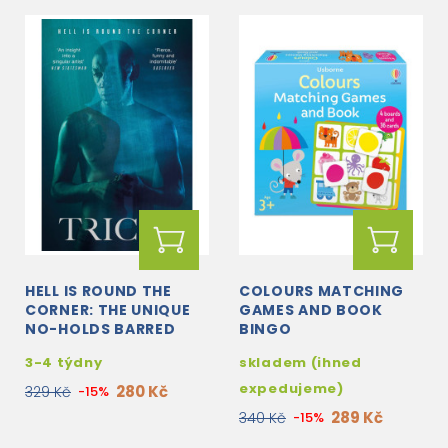
HELL IS ROUND THE
COLOURS MATCHING
CORNER: THE UNIQUE
GAMES AND BOOK
NO-HOLDS BARRED
BINGO
AUTOBIOGRAPHY
3-4 týdny
skladem (ihned
expedujeme)
280 Kč
329 Kč
-15%
289 Kč
340 Kč
-15%