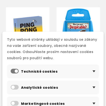
Tyto webové stránky ukládají v souladu se zákony
na vaše zařízení soubory, obecně nazývané
cookies. Odsouhlaste prosím nastavení cookies
souborů pro použití webu.
Technické cookies
PING PONG PIZZA
TOP TRUMPS HORRIBLE
PARTY
HISTORIES
Analytické cookies
skladem (ihned
skladem (ihned
expedujeme)
expedujeme)
542 Kč
247 Kč
638 Kč
-15%
290 Kč
-15%
Marketingové cookies