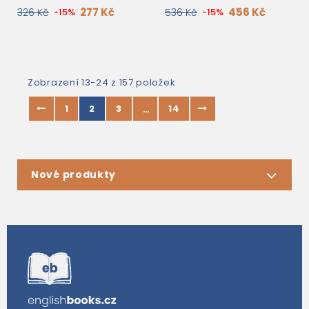
277 Kč
456 Kč
326 Kč
-15%
536 Kč
-15%
Zobrazení 13-24 z 157 položek
1
2
3
14
…
Nové produkty