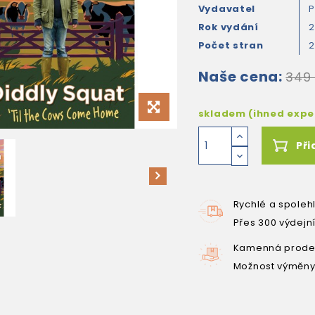
Vydavatel
P
Rok vydání
Počet stran
2
Naše cena:
349
skladem (ihned exp
Při
Rychlé a spoleh
Přes 300 výdejn
Kamenná prodej
Možnost výměny