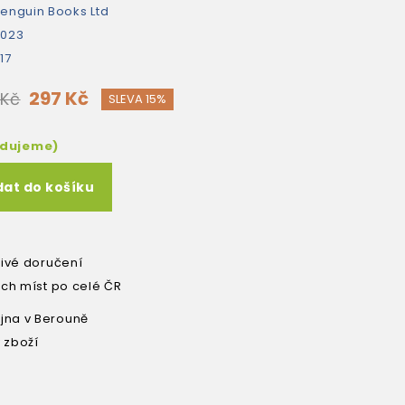
enguin Books Ltd
2023
17
297 Kč
 Kč
SLEVA 15%
edujeme)
dat do košíku
livé doručení
ích míst po celé ČR
na v Berouně
 zboží