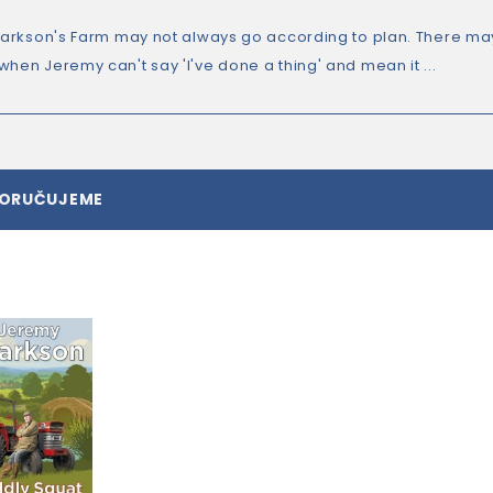
Clarkson's Farm may not always go according to plan. There may
hen Jeremy can't say 'I've done a thing' and mean it ...
PORUČUJEME