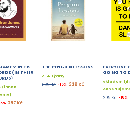
JAMES: IN HIS
THE PENGUIN LESSONS
EVERYONE Y
RDS (IN THEIR
GOING TO D
3-4 týdny
ORDS)
skladem (i
339 Kč
399 Kč
-15%
 (ihned
expedujem
jeme)
299 Kč
-15%
297 Kč
15%