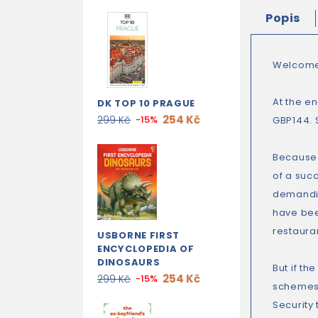
Popis
Welcome 
At the en
DK TOP 10 PRAGUE
254 Kč
299 Kč
-15%
GBP144. S
Because 
of a suc
demandin
have bee
restaura
USBORNE FIRST
ENCYCLOPEDIA OF
DINOSAURS
But if t
254 Kč
299 Kč
-15%
schemes a
Security