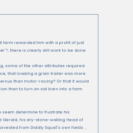
at farm rewarded him with a profit of just
er'*, there is clearly still work to be done.
g, some of the other attributes required
ce, that loading a grain trailer was more
rous than motor-racing? Or that it would
on than to turn an old barn into a farm
e seem determine to frustrate his
nd Gerald, his dry-stone-walling Head of
rvested from Diddly Squat's own fields ...