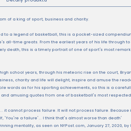
om of a king of sport, business and charity.
d to a legend of basketball, this is a pocket-sized compendium 
s all-time greats. From the earliest years of his life through to 
ely death, this is a timely portrait of one of sport's most rema
high school years, through his meteoric rise on the court, Brya
siness, charity and life will delight, inspire and amuse the rea
 words as for his sporting achievements, so this is a carefully
ul and amusing quotes from one of basketball's most respected 
... it cannot process failure. It will not process failure. Because
lf, 'You're a failure'... I think that's almost worse than death'
winning mentality, as seen on NYPost.com, January 27, 2020, by