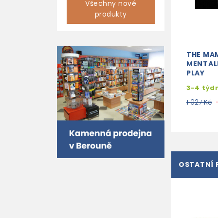
Všechny nové
produkty
THE MA
MENTALI
PLAY
3-4 týd
1 027 Kč
OSTATNÍ 