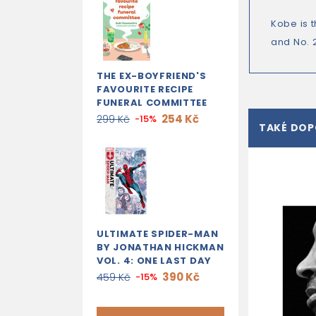
Kobe is 
and No. 
THE EX-BOYFRIEND'S
FAVOURITE RECIPE
FUNERAL COMMITTEE
254 Kč
299 Kč
-15%
TAKÉ DO
ULTIMATE SPIDER-MAN
BY JONATHAN HICKMAN
VOL. 4: ONE LAST DAY
390 Kč
459 Kč
-15%