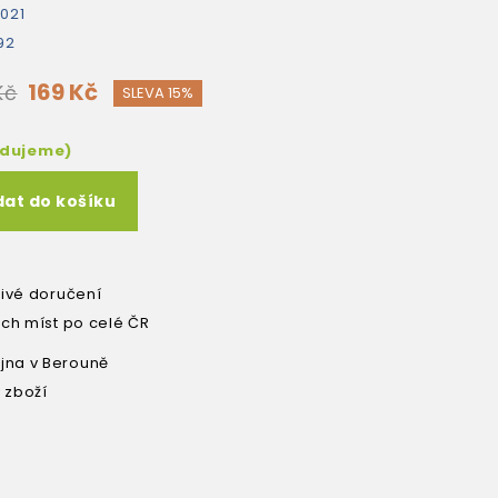
021
92
169 Kč
Kč
SLEVA 15%
edujeme)
dat do košíku
livé doručení
ích míst po celé ČR
na v Berouně
 zboží