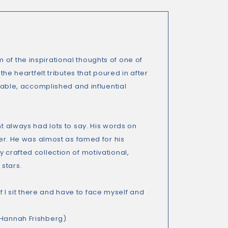
of the inspirational thoughts of one of
the heartfelt tributes that poured in after
rkable, accomplished and influential
nt always had lots to say. His words on
der. He was almost as famed for his
 crafted collection of motivational,
stars.
 if I sit there and have to face myself and
 Hannah Frishberg)