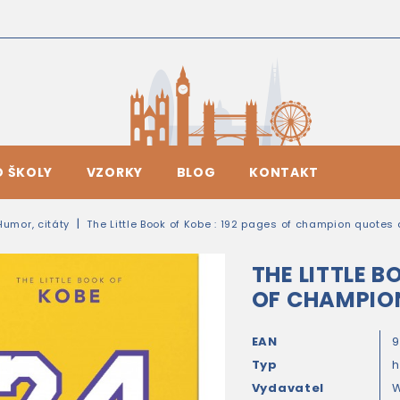
O ŠKOLY
VZORKY
BLOG
KONTAKT
Humor, citáty
The Little Book of Kobe : 192 pages of champion quotes 
THE LITTLE B
OF CHAMPIO
EAN
9
Typ
Vydavatel
W