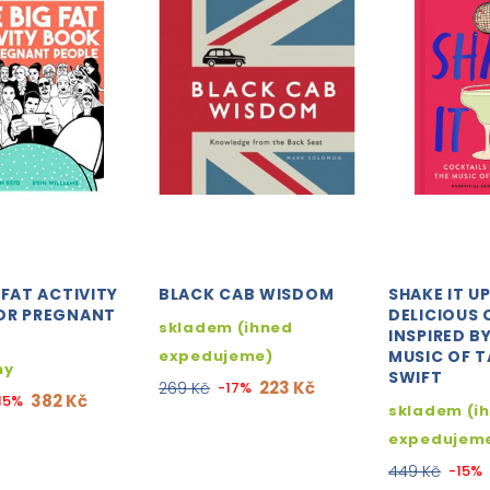
 FAT ACTIVITY
BLACK CAB WISDOM
SHAKE IT UP
OR PREGNANT
DELICIOUS 
skladem (ihned
INSPIRED B
expedujeme)
MUSIC OF 
ny
SWIFT
223 Kč
269 Kč
-17%
382 Kč
15%
skladem (i
expedujem
449 Kč
-15%