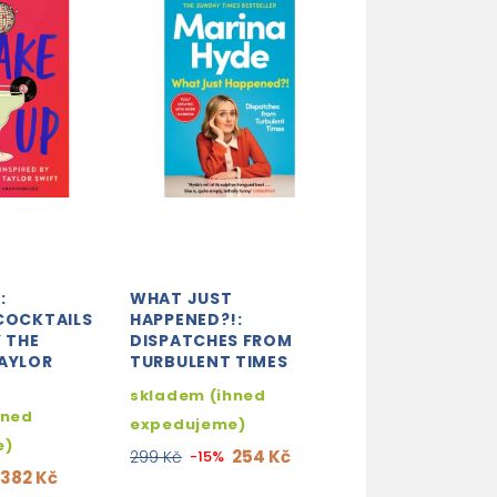
:
WHAT JUST
WEIRD THINGS
COCKTAILS
HAPPENED?!:
CUSTOMERS SA
Y THE
DISPATCHES FROM
BOOKSHOPS
TAYLOR
TURBULENT TIMES
2-3 týdny
skladem (ihned
298
359 Kč
-17%
hned
expedujeme)
e)
254 Kč
299 Kč
-15%
382 Kč