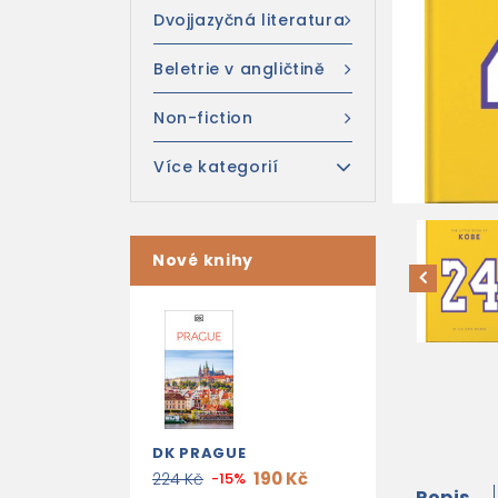
Dvojjazyčná literatura
Beletrie v angličtině
Non-fiction
Více kategorií
Nové knihy
DK PRAGUE
190 Kč
224 Kč
-15%
Popis