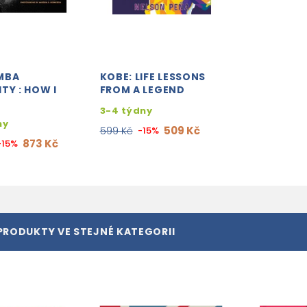
MBA
KOBE: LIFE LESSONS
TY : HOW I
FROM A LEGEND
3-4 týdny
ny
509 Kč
599 Kč
-15%
873 Kč
-15%
PRODUKTY VE STEJNÉ KATEGORII