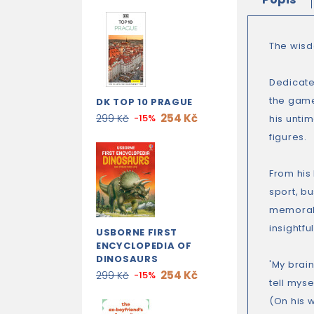
The wisd
Dedicate
the game'
DK TOP 10 PRAGUE
254 Kč
299 Kč
-15%
his untim
figures.
From his 
sport, bu
memorable
insightf
USBORNE FIRST
ENCYCLOPEDIA OF
DINOSAURS
'My brain
254 Kč
299 Kč
-15%
tell myse
(On his 