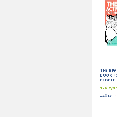
THE BIG
BOOK F
PEOPLE
3-4 týd
449 Kč
-