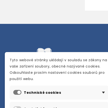
Tyto webové stránky ukládají v souladu se zákony na
vaše zařízení soubory, obecně nazývané cookies.
Odsouhlaste prosím nastavení cookies souborů pro
Internetové a kamenné knihkupectví se
použití webu.
sídlem v Berouně. Specializuje se na pro
materiálů určených pro studium a výuku
Technické cookies
anglického jazyka.
Karly Machové 48 Beroun 266 01