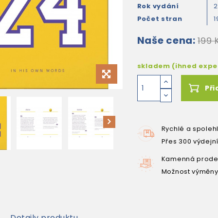
Rok vydání
2
Počet stran
1
Naše cena:
199 
skladem (ihned exp
Při
Rychlé a spoleh
Přes 300 výdejn
Kamenná prodej
Možnost výměny
Detaily produktu